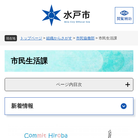
ペ
メ
ー
ニ
ジ
ュ
の
ー
先
を
頭
飛
トップページ
>
組織からさがす
>
市民協働部
>
市民生活課
現在地
で
ば
す
し
本
。
て
市民生活課
文
本
文
へ
ページ内目次
新着情報