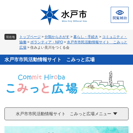
ペ
メ
ー
ニ
ジ
ュ
の
ー
先
を
頭
飛
トップページ
>
分類からさがす
>
暮らし・手続き
>
コミュニティ・
現在地
で
ば
協働
>
ボランティア・NPO
>
水戸市市民活動情報サイト こみっと
す
し
広場
>
住みよい見川をつくる会
。
て
本
水戸市市民活動情報サイト こみっと広場
文
へ
水戸市市民活動情報サイト こみっと広場メニュー
本