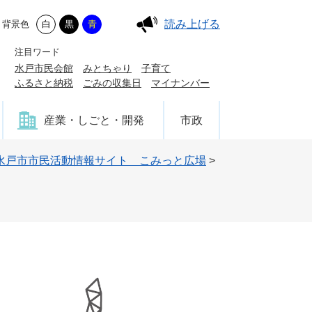
読み上げる
背景色
白
黒
青
注目ワード
水戸市民会館
みとちゃり
子育て
ふるさと納税
ごみの収集日
マイナンバー
産業・しごと・開発
市政
水戸市市民活動情報サイト こみっと広場
>