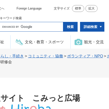
文へ
Foreign Language
文字サイズ
標準
拡大
キーワード検索
G
詳細検索
o
o
g
l
福祉
文化・教育・スポーツ
観光・交流
e
カ
ス
タ
暮らし・手続き
>
コミュニティ・協働
>
ボランティア・NPO
>
ム
・研修会
検
索
報サイト こみっと広場