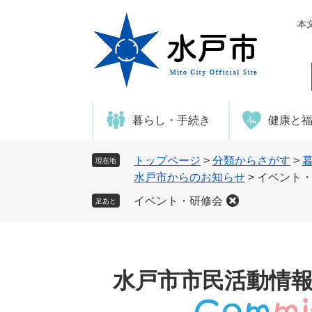
ペ
メ
ー
ニ
本
ジ
ュ
の
ー
先
を
頭
飛
で
ば
暮らし・手続き
健康と
す
し
。
て
本
トップページ
>
分類からさがす
>
現在地
文
水戸市からのお知らせ
>
イベント
へ
イベント・研修会
足あと
水戸市市民活動情