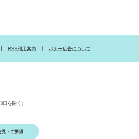
RSS利用案内
バナー広告について
月3日を除く）
意見・ご要望