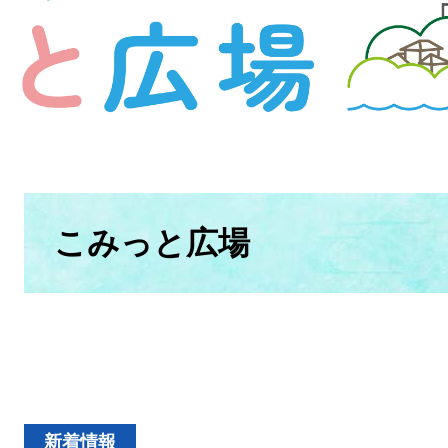
本
文
こみっと広場
新着情報