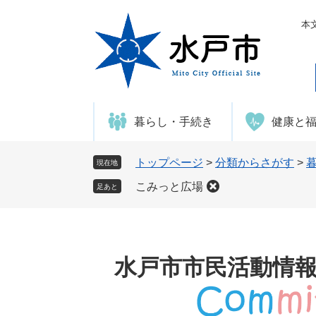
ペ
メ
ー
ニ
本
ジ
ュ
の
ー
先
を
頭
飛
で
ば
暮らし・手続き
健康と
す
し
。
て
本
トップページ
>
分類からさがす
>
現在地
文
こみっと広場
足あと
へ
水戸市市民活動情