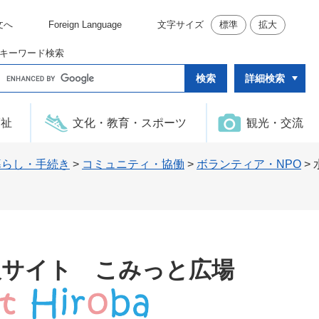
文へ
Foreign Language
文字サイズ
標準
拡大
キーワード検索
G
詳細検索
o
o
g
l
福祉
文化・教育・スポーツ
観光・交流
e
カ
ス
タ
暮らし・手続き
>
コミュニティ・協働
>
ボランティア・NPO
>
ム
検
索
報サイト こみっと広場