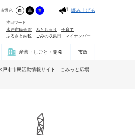
読み上げる
背景色
白
黒
青
注目ワード
水戸市民会館
みとちゃり
子育て
ふるさと納税
ごみの収集日
マイナンバー
産業・しごと・開発
市政
水戸市市民活動情報サイト こみっと広場