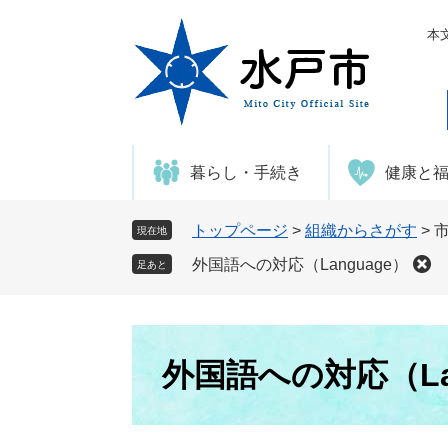
ペ
メ
ー
ニ
本
ジ
ュ
の
ー
先
を
頭
飛
で
ば
暮らし・手続き
健康と
す
し
。
て
本
トップページ
>
組織からさがす
>
現在地
文
外国語への対応（Language）
足あと
へ
本
文
外国語への対応（La