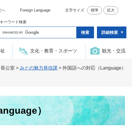
文へ
Foreign Language
文字サイズ
標準
拡大
キーワード検索
G
詳細検索
o
o
g
l
福祉
文化・教育・スポーツ
観光・交流
e
カ
ス
タ
市長公室
>
みとの魅力発信課
>
外国語への対応（Language）
ム
検
索
nguage）