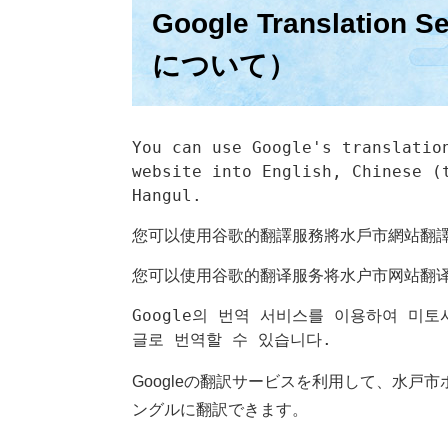
Google Translatio
について）
You can use Google's translation
website into English, Chinese (t
Hangul.
您可以使用谷歌的翻譯服務將水戶市網站翻
您可以使用谷歌的翻译服务将水户市网站翻
Google의 번역 서비스를 이용하여 미토
글로 번역할 수 있습니다.
Googleの翻訳サービスを利用して、水
ングルに翻訳できます。