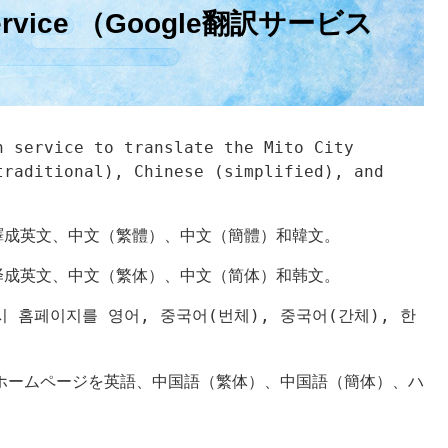
n Service （Google翻訳サービス
 service to translate the Mito City 
raditional), Chinese (simplified), and 
譯成英文、中文（繁體）、中文（簡體）和韓文。
译成英文、中文（繁体）、中文（简体）和韩文。
시 홈페이지를 영어, 중국어(번체), 중국어(간체), 한
戸市ホームページを英語、中国語（繁体）、中国語（簡体）、ハ