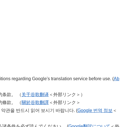
＞
＞
ions regarding Google's translation service before use. (
Ab
的条款。 （
关于谷歌翻译
＜外部リンク＞
）
的條款。 （
關於谷歌翻譯
＜外部リンク＞
용 약관을 반드시 읽어 보시기 바랍니다. (
Google 번역 정보
＜
る諸条件を必ず読んでください。 (
Google翻訳について
＜外