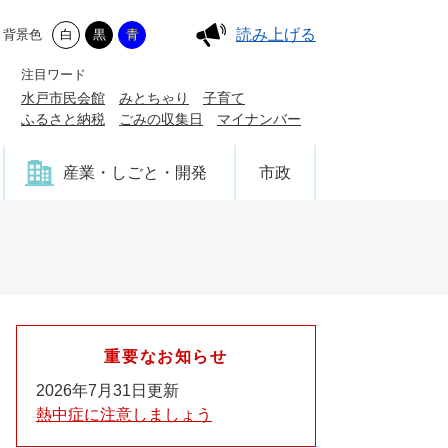
読み上げる
背景色
白
黒
青
注目ワード
水戸市民会館
みとちゃり
子育て
ふるさと納税
ごみの収集日
マイナンバー
産業・しごと・開発
市政
重要なお知らせ
2026年7月31日更新
熱中症に注意しましょう