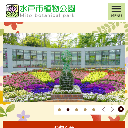
ペ
メ
ー
ニ
ジ
ュ
の
ー
先
を
本
頭
飛
文
植
で
ば
す
し
物
。
て
本
公
文
へ
園