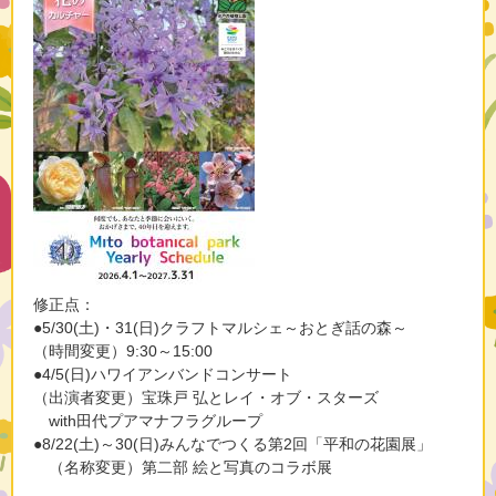
​修正点：
●5/30(土)・31(日)クラフトマルシェ～おとぎ話の森～
（時間変更）9:30～15:00
●4/5(日)ハワイアンバンドコンサート
（出演者変更）宝珠戸 弘とレイ・オブ・スターズ
with田代プアマナフラグループ​
​●8/22(土)～30(日)みんなでつくる第2回「平和の花園展」
（名称変更）第二部 絵と写真のコラボ展