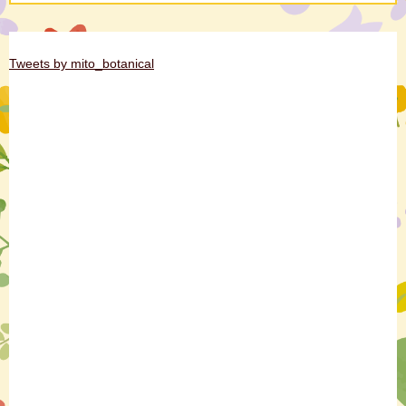
Tweets by mito_botanical
ツ
イ
ッ
タ
ー