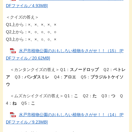
DFファイル／4.93MB]
＜クイズの答え＞
Q1上から：×、×、×、×、×
Q2上から：×、○、○、○、○
Q3上から：×、×、○、○、×
水戸市植物公園のおもしろい植物をさがせ！！（15） [P
DFファイル／20.62MB]
＜カンタンクイズの答え＞Ｑ1：
スノードロップ
Ｑ2：
ペトレ
ア
Ｑ3：
パンダスミレ
Ｑ4：
アロエ
Ｑ5：
ブラジルトケイソ
ウ
​＜ムズカシイクイズの答え＞Ｑ1：
こ
Ｑ2：
た
Ｑ3：
つ
Ｑ
4：
ね
Ｑ5：
こ
水戸市植物公園のおもしろい植物をさがせ！！（14） [P
DFファイル／9.23MB]