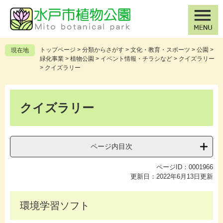
ペ
メ
ー
ニ
ジ
ュ
の
ー
先
を
トップページ
>
分類からさがす
>
文化・教育・スポーツ
>
公園
>
現在地
頭
飛
緑化事業
>
植物公園
>
イベント情報・チラシなど
>
クイズラリー
で
ば
>
クイズラリー
す
し
。
て
本
本
文
クイズラリー
文
へ
ページ内目次
ページID：0001966
更新日：2022年6月13日更新
環境学習ソフト