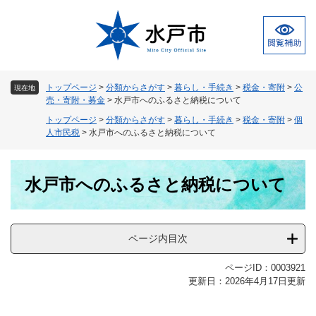
ペ
メ
ー
ニ
ジ
ュ
の
ー
先
を
頭
飛
トップページ
>
分類からさがす
>
暮らし・手続き
>
税金・寄附
>
公
現在地
で
ば
売・寄附・募金
>
水戸市へのふるさと納税について
す
し
トップページ
>
分類からさがす
>
暮らし・手続き
>
税金・寄附
>
個
。
て
人市民税
>
水戸市へのふるさと納税について
本
文
本
へ
水戸市へのふるさと納税について
文
ページ内目次
ページID：0003921
更新日：2026年4月17日更新