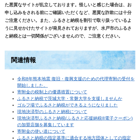
た悪質なサイトが乱立しております。怪しいと感じた場合は、お
申し込みをされる前にご確認いただくなど、悪質な詐欺には十分
ご注意ください。また、ふるさと納税を割引で取り扱っているよ
うに見せかけたサイトが発見されておりますが、水戸市のふるさ
と納税とは一切関係がございませんので、ご注意ください。
​​関連情報
令和8年熊本地震 復旧・復興支援のための代理寄附の受付を
開始しました。
寄附金の税制上の優遇措置について
ふるさと納税で茨城大学・常磐大学を支援しませんか
ゴルフ場でふるさと納税ができるようになりました
現地決済型のふるさと納税について
現地決済型ふるさと納税(ふるさと応援納税®電子クーポン)
の加盟店舗を募集しています
寄附金の使い道について
ふるさと納税の指定基準に適合する地方団体としての指定