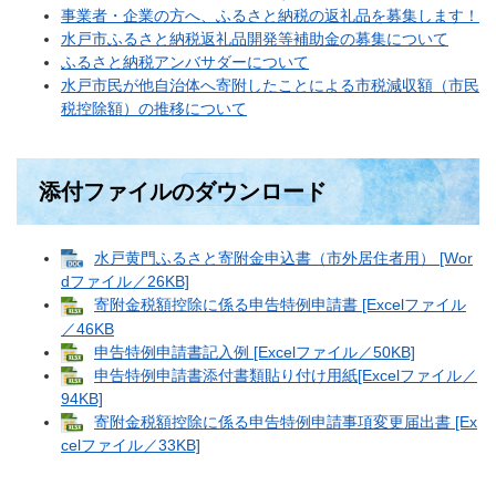
事業者・企業の方へ、ふるさと納税の返礼品を募集します！
水戸市ふるさと納税返礼品開発等補助金の募集について
ふるさと納税アンバサダーについて
水戸市民が他自治体へ寄附したことによる市税減収額（市民
税控除額）の推移について​
添付ファイルのダウンロード
水戸黄門ふるさと寄附金申込書（市外居住者用） [Wor
dファイル／26KB]
寄附金税額控除に係る申告特例申請書 [Excelファイル
／46KB
申告特例申請書記入例 [Excelファイル／50KB]
申告特例申請書添付書類貼り付け用紙[Excelファイル／
94KB]
寄附金税額控除に係る申告特例申請事項変更届出書 [Ex
celファイル／33KB]