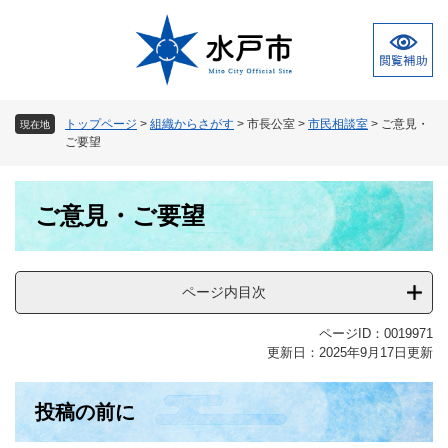
ペ
メ
ー
ニ
ジ
ュ
の
ー
先
を
頭
飛
トップページ
>
組織からさがす
>
市長公室
>
市民相談室
>
ご意見・
現在地
で
ば
ご要望
す
し
。
て
本
本
ご意見・ご要望
文
文
へ
ページ内目次
ページID：0019971
更新日：2025年9月17日更新
投稿の前に