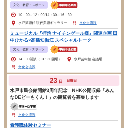
文化・教育・スポーツ
10：00～12：00/14：30～16：30
水戸芸術館 現代美術ギャラリー
文化交流課
ミュージカル『拝啓 ナイチンゲール様』関連企画 田
中ひかる×高橋知伽江 スペシャルトーク
文化・教育・スポーツ
14：00開演（13：30開場）
水戸芸術館 会議場
文化交流課
23
日曜日
日
水戸市民会館開館3周年記念 NHK公開収録「みん
なDEどーもくん！」の観覧者を募集します
文化交流課
看護職体験セミナー