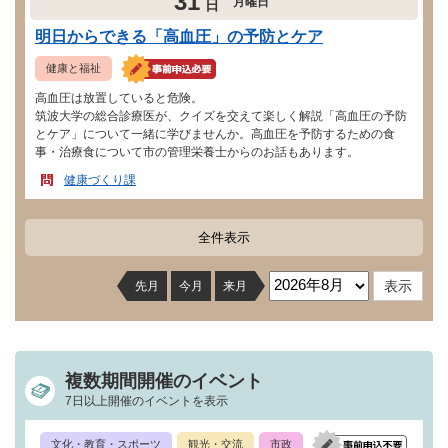
31
月曜日
日
明日からできる「高血圧」の予防とケア
健康と福祉
高血圧は放置していると危険。
筑波大学の総合診療医が、クイズを交えて楽しく解説「高血圧の予防
とケア」について一緒に学びませんか。高血圧を予防するための食
事・治療食について市の管理栄養士からのお話もあります。
健康づくり課
全件表示
先月
今月
来月
複数期間開催のイベント
7日以上開催のイベントを表示
文化・教育・スポーツ
観光・交流
市政