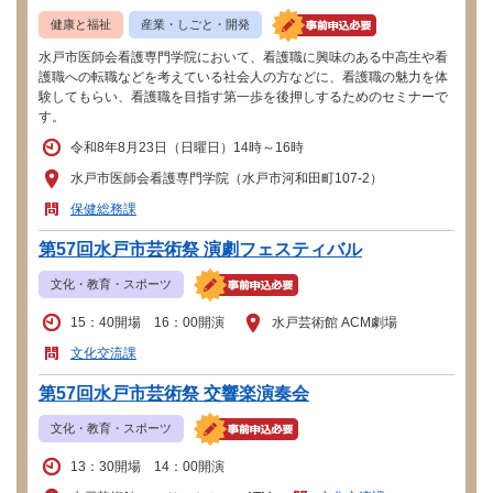
健康と福祉
産業・しごと・開発
水戸市医師会看護専門学院において、看護職に興味のある中高生や看
護職への転職などを考えている社会人の方などに、看護職の魅力を体
験してもらい、看護職を目指す第一歩を後押しするためのセミナーで
す。
令和8年8月23日（日曜日）14時～16時
水戸市医師会看護専門学院（水戸市河和田町107-2）
保健総務課
第57回水戸市芸術祭 演劇フェスティバル
文化・教育・スポーツ
15：40開場 16：00開演
水戸芸術館 ACM劇場
文化交流課
第57回水戸市芸術祭 交響楽演奏会
文化・教育・スポーツ
13：30開場 14：00開演