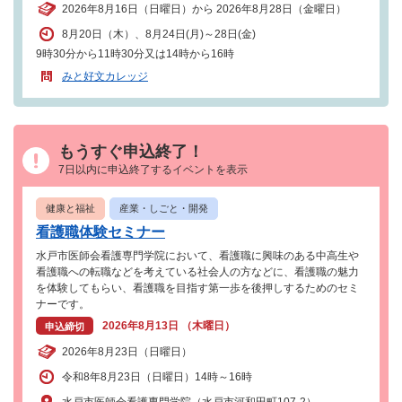
2026年8月16日（日曜日）から 2026年8月28日（金曜日）
8月20日（木）、8月24日(月)～28日(金)
9時30分から11時30分又は14時から16時
みと好文カレッジ
もうすぐ申込終了！
7日以内に申込終了するイベントを表示
健康と福祉
産業・しごと・開発
看護職体験セミナー
水戸市医師会看護専門学院において、看護職に興味のある中高生や
看護職への転職などを考えている社会人の方などに、看護職の魅力
を体験してもらい、看護職を目指す第一歩を後押しするためのセミ
ナーです。
2026年8月13日 （木曜日）
申込締切
2026年8月23日（日曜日）
令和8年8月23日（日曜日）14時～16時
水戸市医師会看護専門学院（水戸市河和田町107-2）