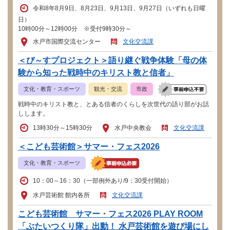
令和8年8月9日、8月23日、9月13日、9月27日（いずれも日曜
日）
10時00分～12時00分 ※受付9時30分～
水戸市国際交流センター
文化交流課
＜ぴ～すプロジェクト＞語り継ぐ戦争体験「母の体
験から知った戦時中のキリスト教と信者」
文化・教育・スポーツ
観光・交流
市政
戦時中のキリスト教と、とある信者のくらしを次世代の語り部がお話
しします。
13時30分～15時30分
水戸中央教会
文化交流課
＜こども芸術館＞サマー・フェス2026
文化・教育・スポーツ
10：00～16：30（一部例外あり/9：30受付開始）
水戸芸術館 館内各所
文化交流課
こども芸術館 サマー・フェス2026 PLAY ROOM
「ぶたいつくり隊」出動！ 水戸芸術館を遊び場にし