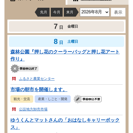
先月
今月
来月
7
金曜日
日
8
土曜日
日
森林公園『押し花のクーラーバッグと押し花アート
作り』
ふるさと農業センター
市場の朝市を開催します。
観光・交流
産業・しごと・開発
公設地方卸売市場
ゆうくんとマットさんの「おはなしキャリーボック
ス」