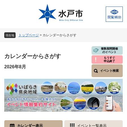
ペ
メ
ー
ニ
ジ
ュ
の
ー
先
を
頭
飛
トップページ
>
カレンダーからさがす
現在地
で
ば
す
し
本
複数期間開催
。
て
のイベント
文
カレンダーからさがす
本
もうすぐ
申込終了
文
2026年8月
へ
イベント検索
カレンダー表示
イベント一覧表示