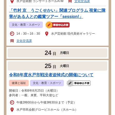
水戸芸術館 コンサートホールATM
文化交流課
「竹村 京 うごくせかい」関連プログラム 視覚に障
害がある人との鑑賞ツアー「session!」
文化・教育・スポーツ
14：30～16：30
水戸芸術館 現代美術ギャラリー
文化交流課
24
月曜日
日
25
火曜日
日
令和8年度水戸市戦没者追悼式の開催について
健康と福祉
文化・教育・スポーツ
開催日：令和8年8月25日（火曜日）
参列者：一般、来賓、平和大使など
午後2時00分から午後3時30分まで（予定）
水戸市民会館グロービスホール（大ホール）