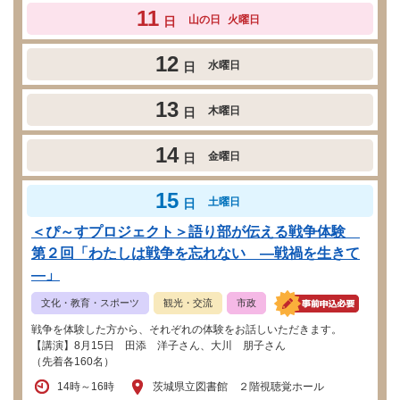
11
山の日
火曜日
日
12
水曜日
日
13
木曜日
日
14
金曜日
日
15
土曜日
日
＜ぴ～すプロジェクト＞語り部が伝える戦争体験
第２回「わたしは戦争を忘れない ―戦禍を生きて
―」
文化・教育・スポーツ
観光・交流
市政
戦争を体験した方から、それぞれの体験をお話しいただきます。
【講演】8月15日 田添 洋子さん、大川 朋子さん
（先着各160名）
14時～16時
茨城県立図書館 ２階視聴覚ホール