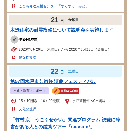
こども発達支援センター「すくすく・みと」
21
金曜日
日
木造住宅の耐震改修について説明会を実施します
2026年8月20日（木曜日）から 2026年8月21日（金曜日）
建築指導課
22
土曜日
日
第57回水戸市芸術祭 演劇フェスティバル
文化・教育・スポーツ
15：40開場 16：00開演
水戸芸術館 ACM劇場
文化交流課
「竹村 京 うごくせかい」関連プログラム 視覚に障
害がある人との鑑賞ツアー「session!」