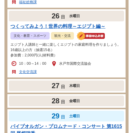
福祉総務課
26
水曜日
日
つくってみよう！世界の料理～エジプト編～
文化・教育・スポーツ
観光・交流
エジプト人講師と一緒に楽しくエジプトの家庭料理を作りましょう。
16歳以上の方（抽選15名）
参加費：2,000円/人(材料費）
10：00～14：00
水戸市国際交流協会
文化交流課
27
木曜日
日
28
金曜日
日
29
土曜日
日
パイプオルガン・プロムナード・コンサート 第1615