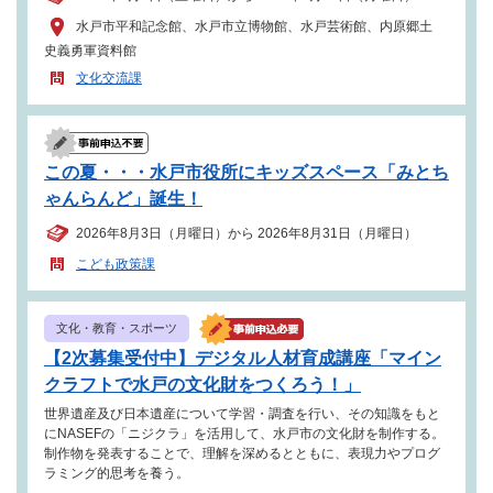
水戸市平和記念館、水戸市立博物館、水戸芸術館、内原郷土
史義勇軍資料館
文化交流課
この夏・・・水戸市役所にキッズスペース「みとち
ゃんらんど」誕生！
2026年8月3日（月曜日）から 2026年8月31日（月曜日）
こども政策課
文化・教育・スポーツ
【2次募集受付中】デジタル人材育成講座「マイン
クラフトで水戸の文化財をつくろう！」
世界遺産及び日本遺産について学習・調査を行い、その知識をもと
にNASEFの「ニジクラ」を活用して、水戸市の文化財を制作する。
制作物を発表することで、理解を深めるとともに、表現力やプログ
ラミング的思考を養う。