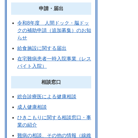
申請・届出
令和8年度 人間ドック・脳ドッ
クの補助申請（追加募集）のお知
らせ
給食施設に関する届出
在宅難病患者一時入院事業（レス
パイト入院）
相談窓口
総合診療医による健康相談
成人健康相談
ひきこもりに関する相談窓口・事
業の紹介
難病の相談、その他の情報（線維