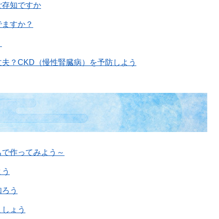
ご存知ですか
でますか？
う
夫？CKD（慢性腎臓病）を予防しよう
ちで作ってみよう～
よう
知ろう
ましょう