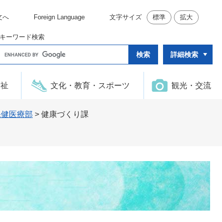
文へ
Foreign Language
文字サイズ
標準
拡大
キーワード検索
G
詳細検索
o
o
g
l
福祉
文化・教育・スポーツ
観光・交流
e
カ
ス
タ
保健医療部
>
健康づくり課
ム
検
索