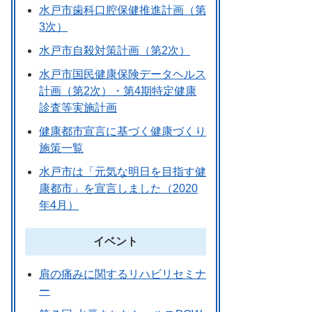
水戸市歯科口腔保健推進計画（第
3次）
水戸市自殺対策計画（第2次）
水戸市国民健康保険データヘルス
計画（第2次）・第4期特定健康
診査等実施計画
健康都市宣言に基づく健康づくり
施策一覧
水戸市は「元気な明日を目指す健
康都市」を宣言しました（2020
年4月）
イベント
肩の痛みに関するリハビリセミナ
ー