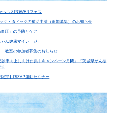
かヘルスPOWERフェス
ドック・脳ドックの補助申請（追加募集）のお知らせ
高血圧」の予防とケア
ちゃん健康マイレージ」
ＦＴ教室の参加者募集のお知らせ
診受診率向上に向けた集中キャンペーン月間』『茨城県がん検
です
限定】RIZAP運動セミナー