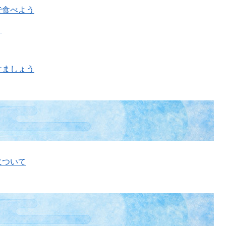
で食べよう
う
けましょう
について