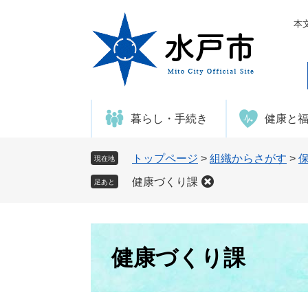
ペ
メ
ー
ニ
本
ジ
ュ
の
ー
先
を
頭
飛
で
ば
暮らし・手続き
健康と
す
し
。
て
本
トップページ
>
組織からさがす
>
現在地
文
健康づくり課
足あと
へ
本
文
健康づくり課