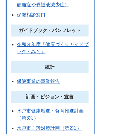
筋痛症や脊髄液減少症）
保健相談窓口
ガイドブック・パンフレット
令和８年度「健康づくりガイドブ
ック・みと」
統計
保健事業の事業報告
計画・ビジョン・宣言
水戸市健康増進・食育推進計画
（第3次）
水戸市自殺対策計画（第2次）