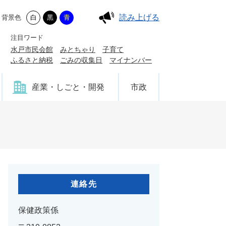
読み上げる
背景色
白
黒
青
注目ワード
水戸市民会館
みとちゃり
子育て
ふるさと納税
ごみの収集日
マイナンバー
産業・しごと・開発
市政
連絡先
保健政策係