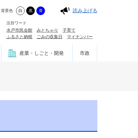
読み上げる
背景色
白
黒
青
注目ワード
水戸市民会館
みとちゃり
子育て
ふるさと納税
ごみの収集日
マイナンバー
産業・しごと・開発
市政