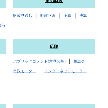
市の財政
財政見通し
財政状況
予算
決算
給与
広聴
パブリックコメント(意見公募)
懇談会
市政モニター
インターネットモニター