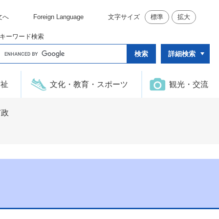
文へ
Foreign Language
文字サイズ
標準
拡大
キーワード検索
G
詳細検索
o
o
g
l
福祉
文化・教育・スポーツ
観光・交流
e
カ
ス
タ
市政
ム
検
索