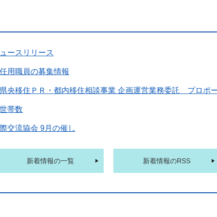
ュースリリース
任用職員の募集情報
県央移住ＰＲ・都内移住相談事業 企画運営業務委託 プロポ
世帯数
際交流協会 9月の催し
新着情報の一覧
新着情報のRSS