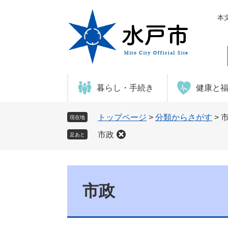
ペ
メ
ー
ニ
本
ジ
ュ
の
ー
先
を
頭
飛
で
ば
暮らし・手続き
健康と
す
し
。
て
本
トップページ
>
分類からさがす
>
現在地
文
市政
足あと
へ
本
文
市政