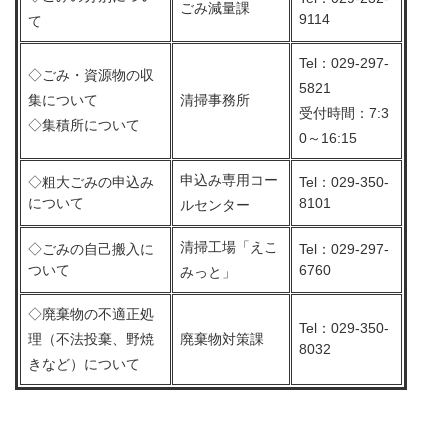
ごみ減量課
9114
て
Tel：029-297-
◇ごみ・資源物の収
5821
集について
清掃事務所
受付時間：7:3
◇集積所について
0～16:15
申込み専用コー
◇粗大ごみの申込み
Tel：029-350-
について
8101
ルセンター
清掃工場「えこ
◇ごみの自己搬入に
Tel：029-297-
ついて
6760
みっと」
◇廃棄物の不適正処
Tel：029-350-
理（不法投棄、野焼
廃棄物対策課
8032
きなど）について