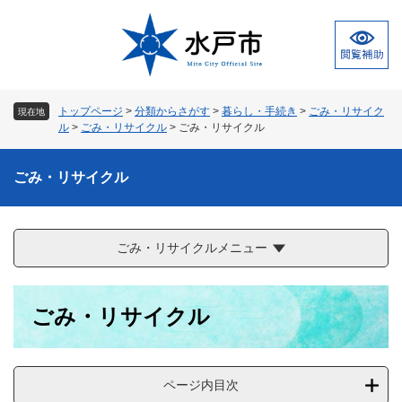
ペ
メ
ー
ニ
ジ
ュ
の
ー
先
を
頭
飛
トップページ
>
分類からさがす
>
暮らし・手続き
>
ごみ・リサイク
現在地
で
ば
ル
>
ごみ・リサイクル
>
ごみ・リサイクル
す
し
。
て
ごみ・リサイクル
本
文
へ
ごみ・リサイクルメニュー
本
ごみ・リサイクル
文
ページ内目次