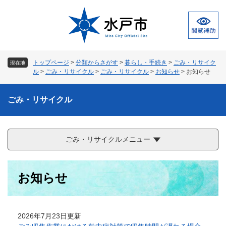
ペ
メ
ー
ニ
ジ
ュ
の
ー
先
を
頭
飛
トップページ
>
分類からさがす
>
暮らし・手続き
>
ごみ・リサイク
現在地
で
ば
ル
>
ごみ・リサイクル
>
ごみ・リサイクル
>
お知らせ
>
お知らせ
す
し
。
て
ごみ・リサイクル
本
文
へ
ごみ・リサイクルメニュー
本
お知らせ
文
2026年7月23日更新