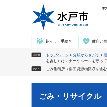
ペ
メ
ー
ニ
本
ジ
ュ
の
ー
先
を
頭
飛
で
ば
暮らし・手続き
健康と
す
し
。
て
本
トップページ
>
分類からさがす
>
現在地
文
を含む）はマナーやルールを守って
へ
ごみ集積所（集団資源物回収を含む
足あと
ごみ・リサイクル