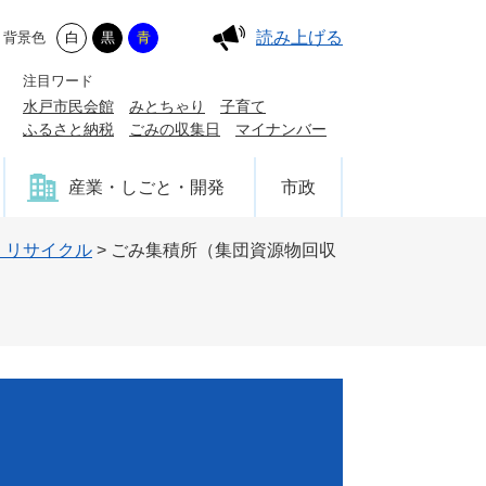
読み上げる
背景色
白
黒
青
注目ワード
水戸市民会館
みとちゃり
子育て
ふるさと納税
ごみの収集日
マイナンバー
産業・しごと・開発
市政
・リサイクル
>
ごみ集積所（集団資源物回収