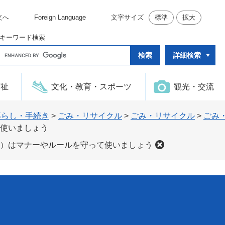
文へ
Foreign Language
文字サイズ
標準
拡大
キーワード検索
G
詳細検索
o
o
g
l
福祉
文化・教育・スポーツ
観光・交流
e
カ
ス
タ
暮らし・手続き
>
ごみ・リサイクル
>
ごみ・リサイクル
>
ごみ
ム
使いましょう
検
索
）はマナーやルールを守って使いましょう