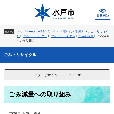
ペ
メ
ー
ニ
ジ
ュ
の
ー
先
を
頭
飛
トップページ
>
分類からさがす
>
暮らし・手続き
>
ごみ・リサイク
現在地
で
ば
ル
>
ごみ・リサイクル
>
ごみ・リサイクル
>
ごみの減量
>
ごみ減量
す
し
への取り組み
。
て
本
ごみ・リサイクル
文
へ
ごみ・リサイクルメニュー
本
ごみ減量への取り組み
文
2026年5月26日更新