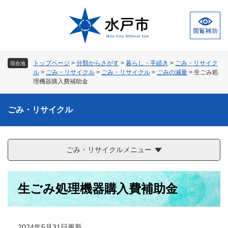
ペ
メ
ー
ニ
ジ
ュ
の
ー
先
を
頭
飛
トップページ
>
分類からさがす
>
暮らし・手続き
>
ごみ・リサイク
現在地
で
ば
ル
>
ごみ・リサイクル
>
ごみ・リサイクル
>
ごみの減量
>
生ごみ処
す
し
理機器購入費補助金
。
て
本
ごみ・リサイクル
文
へ
ごみ・リサイクルメニュー
本
生ごみ処理機器購入費補助金
文
2024年5月31日更新