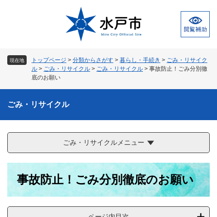
ペ
メ
ー
ニ
ジ
ュ
の
ー
先
を
頭
飛
トップページ
>
分類からさがす
>
暮らし・手続き
>
ごみ・リサイク
現在地
で
ば
ル
>
ごみ・リサイクル
>
ごみ・リサイクル
>
事故防止！ごみ分別徹
す
し
底のお願い
。
て
本
ごみ・リサイクル
文
へ
ごみ・リサイクルメニュー
本
事故防止！ごみ分別徹底のお願い
文
ページ内目次