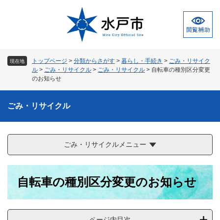
ペ
メ
ー
ニ
ジ
ュ
の
ー
先
を
頭
飛
トップページ
>
分類からさがす
>
暮らし・手続き
>
ごみ・リサイク
現在地
で
ば
ル
>
ごみ・リサイクル
>
ごみ・リサイクル
>
自転車の種別区分変更
す
し
のお知らせ
。
て
本
ごみ・リサイクル
文
へ
ごみ・リサイクルメニュー
本
自転車の種別区分変更のお知らせ
文
ページ内目次