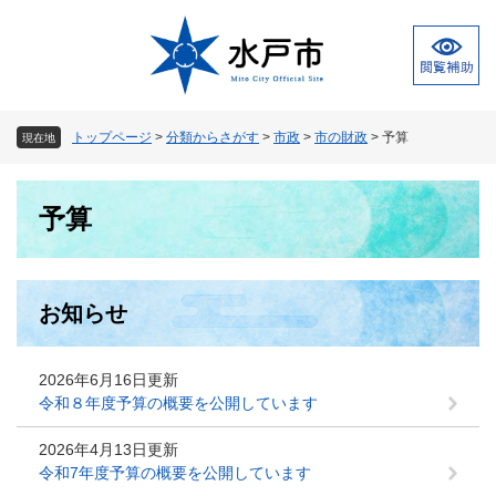
ペ
メ
ー
ニ
ジ
ュ
の
ー
先
を
頭
飛
トップページ
>
分類からさがす
>
市政
>
市の財政
>
予算
現在地
で
ば
す
し
本
。
て
予算
文
本
文
へ
お知らせ
2026年6月16日更新
令和８年度予算の概要を公開しています
2026年4月13日更新
令和7年度予算の概要を公開しています