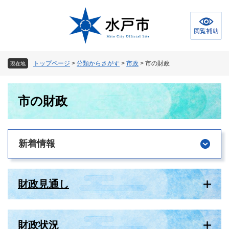
ペ
メ
ー
ニ
ジ
ュ
の
ー
先
を
頭
飛
トップページ
>
分類からさがす
>
市政
>
市の財政
現在地
で
ば
す
し
本
。
て
市の財政
文
本
文
へ
新着情報
財政見通し
財政状況