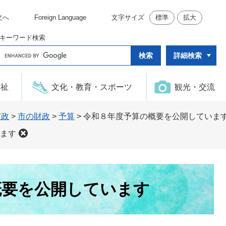
文へ
Foreign Language
文字サイズ
標準
拡大
キーワード検索
G
詳細検索
o
o
g
l
福祉
文化・教育・スポーツ
観光・交流
e
カ
ス
タ
市政
>
市の財政
>
予算
>
令和８年度予算の概要を公開していま
ム
検
ます
索
概要を公開しています