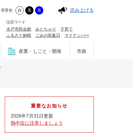
読み上げる
背景色
白
黒
青
注目ワード
水戸市民会館
みとちゃり
子育て
ふるさと納税
ごみの収集日
マイナンバー
産業・しごと・開発
市政
す
重要なお知らせ
2026年7月31日更新
熱中症に注意しましょう