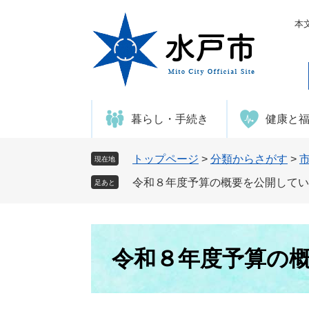
ペ
メ
ー
ニ
本
ジ
ュ
の
ー
先
を
頭
飛
で
ば
暮らし・手続き
健康と
す
し
。
て
本
トップページ
>
分類からさがす
>
現在地
文
令和８年度予算の概要を公開してい
足あと
へ
本
文
令和８年度予算の