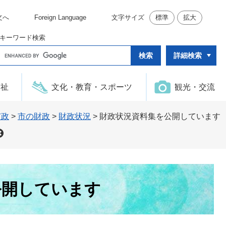
文へ
Foreign Language
文字サイズ
標準
拡大
キーワード検索
G
詳細検索
o
o
g
l
福祉
文化・教育・スポーツ
観光・交流
e
カ
ス
タ
市政
>
市の財政
>
財政状況
>
財政状況資料集を公開しています
ム
検
索
公開しています