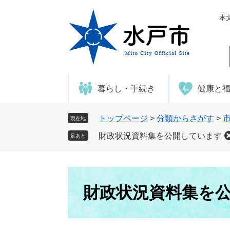
ペ
メ
ー
ニ
本
ジ
ュ
の
ー
先
を
頭
飛
で
ば
暮らし・手続き
健康と
す
し
。
て
本
トップページ
>
分類からさがす
>
現在地
文
財政状況資料集を公開しています
足あと
へ
本
文
財政状況資料集を