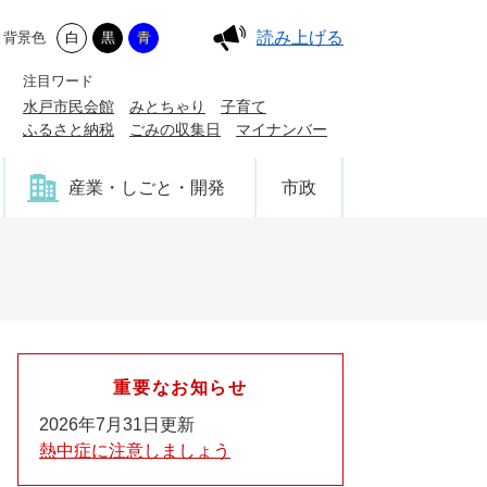
読み上げる
背景色
白
黒
青
注目ワード
水戸市民会館
みとちゃり
子育て
ふるさと納税
ごみの収集日
マイナンバー
産業・しごと・開発
市政
重要なお知らせ
2026年7月31日更新
熱中症に注意しましょう