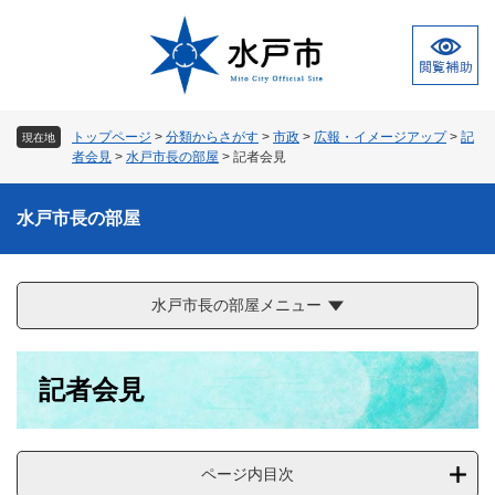
ペ
メ
ー
ニ
ジ
ュ
の
ー
先
を
頭
飛
トップページ
>
分類からさがす
>
市政
>
広報・イメージアップ
>
記
現在地
で
ば
者会見
>
水戸市長の部屋
>
記者会見
す
し
。
て
水戸市長の部屋
本
文
へ
水戸市長の部屋メニュー
本
記者会見
文
ページ内目次