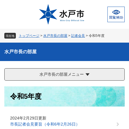
ペ
メ
ー
ニ
ジ
ュ
の
ー
先
を
頭
飛
トップページ
>
水戸市長の部屋
>
記者会見
>
令和5年度
現在地
で
ば
す
し
。
て
水戸市長の部屋
本
文
へ
水戸市長の部屋メニュー
本
令和5年度
文
2024年2月29日更新
市長記者会見要旨（令和6年2月26日）