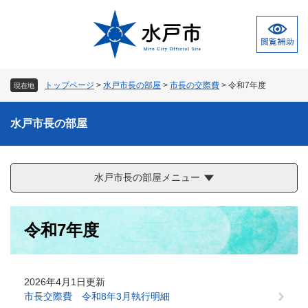
ペ
メ
ー
ニ
ジ
ュ
の
ー
先
を
頭
飛
トップページ
>
水戸市長の部屋
>
市長の交際費
>
令和7年度
現在地
で
ば
す
し
。
て
水戸市長の部屋
本
文
へ
水戸市長の部屋メニュー
本
令和7年度
文
2026年4月1日更新
市長交際費 令和8年3月執行明細