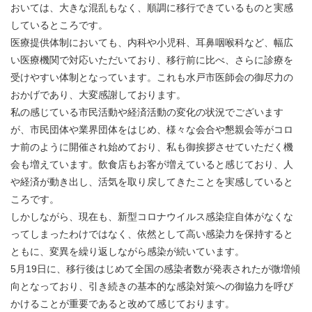
おいては、大きな混乱もなく、順調に移行できているものと実感
しているところです。
医療提供体制においても、内科や小児科、耳鼻咽喉科など、幅広
い医療機関で対応いただいており、移行前に比べ、さらに診療を
受けやすい体制となっています。これも水戸市医師会の御尽力の
おかげであり、大変感謝しております。
私の感じている市民活動や経済活動の変化の状況でございます
が、市民団体や業界団体をはじめ、様々な会合や懇親会等がコロ
ナ前のように開催され始めており、私も御挨拶させていただく機
会も増えています。飲食店もお客が増えていると感じており、人
や経済が動き出し、活気を取り戻してきたことを実感していると
ころです。
しかしながら、現在も、新型コロナウイルス感染症自体がなくな
ってしまったわけではなく、依然として高い感染力を保持すると
ともに、変異を繰り返しながら感染が続いています。
5月19日に、移行後はじめて全国の感染者数が発表されたが微増傾
向となっており、引き続きの基本的な感染対策への御協力を呼び
かけることが重要であると改めて感じております。