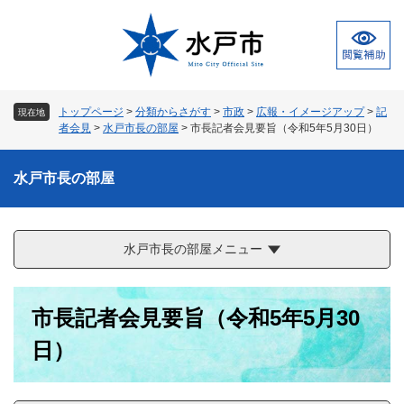
ペ
メ
ー
ニ
ジ
ュ
の
ー
先
を
頭
飛
トップページ
>
分類からさがす
>
市政
>
広報・イメージアップ
>
記
現在地
で
ば
者会見
>
水戸市長の部屋
>
市長記者会見要旨（令和5年5月30日）
す
し
。
て
水戸市長の部屋
本
文
へ
水戸市長の部屋メニュー
本
市長記者会見要旨（令和5年5月30
文
日）