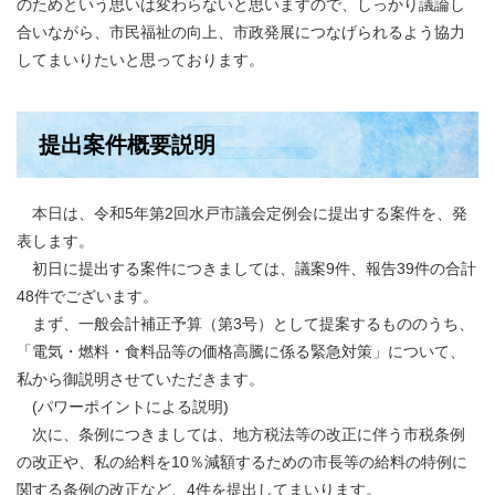
のためという思いは変わらないと思いますので、しっかり議論し
合いながら、市民福祉の向上、市政発展につなげられるよう協力
してまいりたいと思っております。
提出案件概要説明
本日は、令和5年第2回水戸市議会定例会に提出する案件を、発
表します。
初日に提出する案件につきましては、議案9件、報告39件の合計
48件でございます。
まず、一般会計補正予算（第3号）として提案するもののうち、
「電気・燃料・食料品等の価格高騰に係る緊急対策」について、
私から御説明させていただきます。
(パワーポイントによる説明)
次に、条例につきましては、地方税法等の改正に伴う市税条例
の改正や、私の給料を10％減額するための市長等の給料の特例に
関する条例の改正など、4件を提出してまいります。