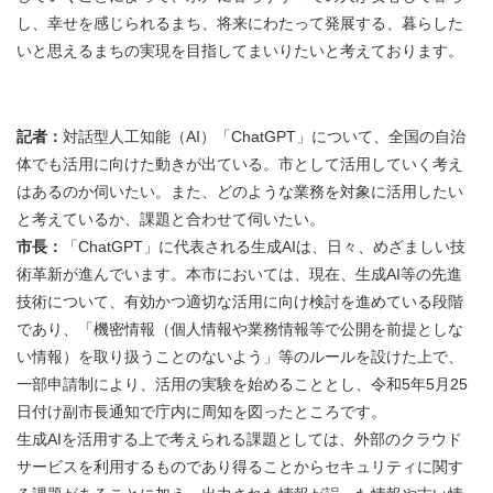
し、幸せを感じられるまち、将来にわたって発展する、暮らした
いと思えるまちの実現を目指してまいりたいと考えております。
記者：
対話型人工知能（AI）「ChatGPT」について、全国の自治
体でも活用に向けた動きが出ている。市として活用していく考え
はあるのか伺いたい。また、どのような業務を対象に活用したい
と考えているか、課題と合わせて伺いたい。
市長：
「ChatGPT」に代表される生成AIは、日々、めざましい技
術革新が進んでいます。本市においては、現在、生成AI等の先進
技術について、有効かつ適切な活用に向け検討を進めている段階
であり、「機密情報（個人情報や業務情報等で公開を前提としな
い情報）を取り扱うことのないよう」等のルールを設けた上で、
一部申請制により、活用の実験を始めることとし、令和5年5月25
日付け副市長通知で庁内に周知を図ったところです。
生成AIを活用する上で考えられる課題としては、外部のクラウド
サービスを利用するものであり得ることからセキュリティに関す