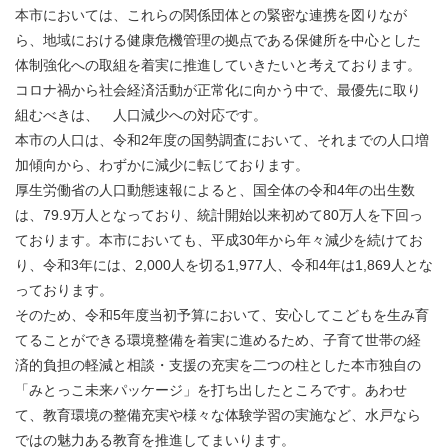
本市においては、これらの関係団体との緊密な連携を図りなが
ら、地域における健康危機管理の拠点である保健所を中心とした
体制強化への取組を着実に推進していきたいと考えております。
コロナ禍から社会経済活動が正常化に向かう中で、最優先に取り
組むべきは、 人口減少への対応です。
本市の人口は、令和2年度の国勢調査において、それまでの人口増
加傾向から、わずかに減少に転じております。
厚生労働省の人口動態速報によると、国全体の令和4年の出生数
は、79.9万人となっており、統計開始以来初めて80万人を下回っ
ております。本市においても、平成30年から年々減少を続けてお
り、令和3年には、2,000人を切る1,977人、令和4年は1,869人とな
っております。
そのため、令和5年度当初予算において、安心してこどもを生み育
てることができる環境整備を着実に進めるため、子育て世帯の経
済的負担の軽減と相談・支援の充実を二つの柱とした本市独自の
「みとっこ未来パッケージ」を打ち出したところです。あわせ
て、教育環境の整備充実や様々な体験学習の実施など、水戸なら
ではの魅力ある教育を推進してまいります。