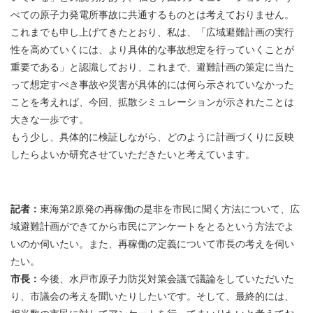
べての原子力発電所事故に共通するものとは考えておりません。
これまでも申し上げてきたとおり、私は、「広域避難計画の実行
性を高めていくには、より具体的な事故想定を行っていくことが
重要である」と認識しており、これまで、避難計画の策定に当た
って想定すべき事故や災害が具体的には何ら示されていなかった
ことを考えれば、今回、拡散シミュレーションが示されたことは
大きな一歩です。
もう少し、具体的に検証しながら、どのように計画づくりに反映
したらよいか研究させていただきたいと考えています。
記者：
東海第2原発の再稼働の是非を市民に聞く方法について、広
域避難計画ができてから市民にアンケートをとるという方法でよ
いのか伺いたい。また、再稼働の定義について市長の考えを伺い
たい。
市長：
今後、水戸市原子力防災対策会議で議論をしていただいた
り、市議会の考えを聞いたりしたいです。そして、最終的には、