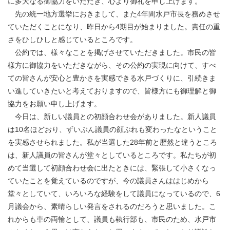
に多大なる御協力をいただき、心より御礼を申し上げます。
先の統一地方選挙におきまして、また4年間水戸市長を務めさせ
ていただくことになり、昨日から4期目が始まりました。責任の重
さをひしひしと感じているところです。
公約では、様々なことを掲げさせていただきました。市民の皆
様方に御協力をいただきながら、その公約の実現に向けて、すべ
ての皆さんが安心と豊かさを実感できる水戸づくりに、引続きま
い進していきたいと考えておりますので、皆様方にも御理解と御
協力をお願い申し上げます。
今日は、新しい議員との初顔合わせ会がありました。新人議員
は10名ほどおり、ずいぶん議員の顔ぶれも変わったなということ
を実感させられました。私が当選した28年前と歴然と違うところ
は、新人議員の皆さんが堂々としているところです。私たちが初
めて当選して初顔合わせ会に出たときには、緊張して小さくなっ
ていたことを覚えているのですが、今の議員さんははじめから
堂々としていて、いろいろな経験をして議員になっているので、6
月議会から、素晴らしい発言をされるのだろうと思いました。こ
れからも車の両輪として、議員も執行部も、市民のため、水戸市