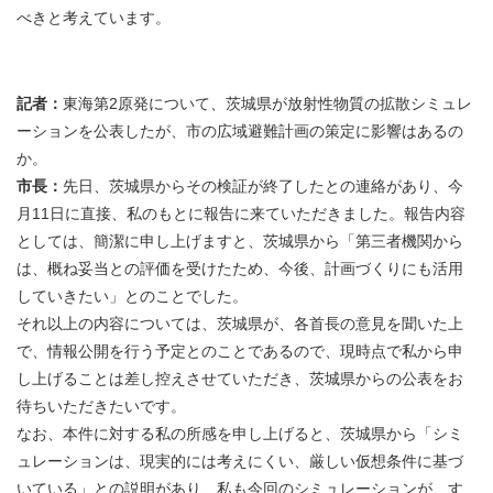
べきと考えています。
記者：
東海第2原発について、茨城県が放射性物質の拡散シミュレ
ーションを公表したが、市の広域避難計画の策定に影響はあるの
か。
市長：
先日、茨城県からその検証が終了したとの連絡があり、今
月11日に直接、私のもとに報告に来ていただきました。報告内容
としては、簡潔に申し上げますと、茨城県から「第三者機関から
は、概ね妥当との評価を受けたため、今後、計画づくりにも活用
していきたい」とのことでした。
それ以上の内容については、茨城県が、各首長の意見を聞いた上
で、情報公開を行う予定とのことであるので、現時点で私から申
し上げることは差し控えさせていただき、茨城県からの公表をお
待ちいただきたいです。
なお、本件に対する私の所感を申し上げると、茨城県から「シミ
ュレーションは、現実的には考えにくい、厳しい仮想条件に基づ
いている」との説明があり、私も今回のシミュレーションが、す