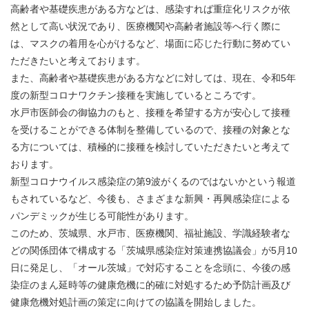
高齢者や基礎疾患がある方などは、感染すれば重症化リスクが依
然として高い状況であり、医療機関や高齢者施設等へ行く際に
は、マスクの着用を心がけるなど、場面に応じた行動に努めてい
ただきたいと考えております。
また、高齢者や基礎疾患がある方などに対しては、現在、令和5年
度の新型コロナワクチン接種を実施しているところです。
水戸市医師会の御協力のもと、接種を希望する方が安心して接種
を受けることができる体制を整備しているので、接種の対象とな
る方については、積極的に接種を検討していただきたいと考えて
おります。
新型コロナウイルス感染症の第9波がくるのではないかという報道
もされているなど、今後も、さまざまな新興・再興感染症による
パンデミックが生じる可能性があります。
このため、茨城県、水戸市、医療機関、福祉施設、学識経験者な
どの関係団体で構成する「茨城県感染症対策連携協議会」が5月10
日に発足し、「オール茨城」で対応することを念頭に、今後の感
染症のまん延時等の健康危機に的確に対処するため予防計画及び
健康危機対処計画の策定に向けての協議を開始しました。