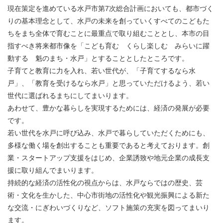
現在策定を進めている水戸市第7次総合計画においても、都市づく
りの基本理念として、水戸の未来を創っていくすべてのこどもた
ちをまち全体で育むことに最重点で取り組むこととし、本市の目
指すべき将来都市像を「こども育む くらし楽しむ みらいに躍
動する 魁のまち・水戸」とすることとしたところです。
子育てと教育に力を入れ、若い世代が、「子育てするなら水
戸」、「教育を受けるなら水戸」と思っていただけるよう、若い
世代に選ばれるまちにしてまいります。
あわせて、豊かな暮らしを実現するためには、経済の発展が必要
です。
若い世代を水戸に呼び込み、水戸で暮らしていただくためにも、
多様な働く場を創出することも重要であると考えております。創
業・スタートアップ支援をはじめ、企業誘致や地元企業の成長支
援に取り組んでまいります。
持続的な経済の活性化の視点からは、水戸ならではの歴史、芸
術・文化を生かした、中心市街地の活性化や観光振興による新た
な交流・にぎわいづくりなど、ソフト施策の充実を図ってまいり
ます。