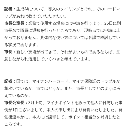
記者：
生成AIについて、導入のタイミングとそれまでのロードマ
ップがあれば教えていただきたい。
市長公室長：
業務で使用する場合には申請を行うよう、25日に副
市長名で職員に通知を行ったところであり、現時点では申請は上
がっておりません。具体的な使い方については各課で検討してい
る状況であります。
市長：
新しい技術が出てきて、それがよいものであるならば、注
意しながら利活用していくべきと考えています。
記者：
国では、マイナンバーカード、マイナ保険証のトラブルが
相次いでいるが、市ではどうか。また、市長としてどのように考
えているのか。
市長公室長：
3月上旬、マイナポイントを誤って他人に付与した事
例が1件ございまして、本人の申し出により発覚いたしました。発
覚後速やかに、本人には謝罪して、ポイント相当分を補填したと
ころです。