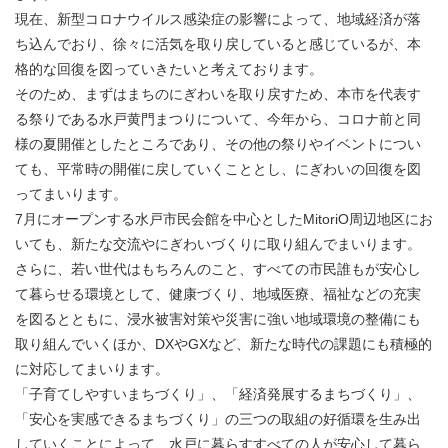
現在、新型コロナウイルス感染症の影響によって、地域経済が落
ち込んでおり、徐々に活気を取り戻していると感じているが、本
格的な回復を図っていきたいと考えております。
そのため、まずはまちのにぎわいを取り戻すため、本市を代表す
る祭りである水戸黄門まつりについて、今年から、コロナ前と同
様の夏開催としたところであり、その他の祭りやイベントについ
ても、平常時の開催に戻していくこととし、にぎわいの回復を図
ってまいります。
7月にオープンする水戸市民会館を中心としたMitoriO周辺地区にお
いても、新たな交流やにぎわいづくりに取り組んでまいります。
さらに、若い世代はもちろんのこと、すべての市民誰もが安心し
て暮らせる環境として、健康づくり、地域医療、福祉などの充実
を図るとともに、浸水被害対策や災害に強い地域環境の整備にも
取り組んでいくほか、DXやGXなど、新たな時代の課題にも積極的
に対応してまいります。
「子育てしやすいまちづくり」、「経済発展するまちづくり」、
「安心を実感できるまちづくり」の三つの取組の好循環を生み出
していくことによって、水戸に暮らすすべての人が安心して暮ら