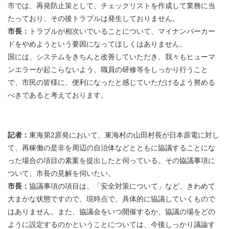
市では、再発防止策として、チェックリストを作成して業務に当
たっており、その後トラブルは発生しておりません。
市長：
トラブルが相次いでいることについて、マイナンバーカー
ドをやめようという要因になってほしくはありません。
国には、システムをきちんと改善していただき、我々もヒューマ
ンエラーが起こらないよう、職員の研修等をしっかり行うこと
で、市民の皆様に、便利になったと感じていただけるよう努める
べきであると考えております。
記者：
東海第2原発において、東海村の山田村長が日本原電に対し
て、再稼働の是非を周辺の自治体などとともに協議することにな
った場合の項目の素案を提出したと伺っている。その協議事項に
ついて、市長の見解を伺いたい。
市長：
協議事項の項目は、「安全対策について」など、きわめて
大まかな状態ですので、現時点で、具体的に協議していくもので
はありません。また、協議会をいつ開催するか、協議の場をどの
ように設定するのかということについては、今後しっかり議論す