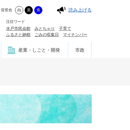
読み上げる
背景色
白
黒
青
注目ワード
水戸市民会館
みとちゃり
子育て
ふるさと納税
ごみの収集日
マイナンバー
産業・しごと・開発
市政