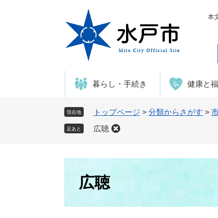
ペ
メ
ー
ニ
本
ジ
ュ
の
ー
先
を
頭
飛
で
ば
暮らし・手続き
健康と
す
し
。
て
本
トップページ
>
分類からさがす
>
現在地
文
広聴
足あと
へ
本
文
広聴