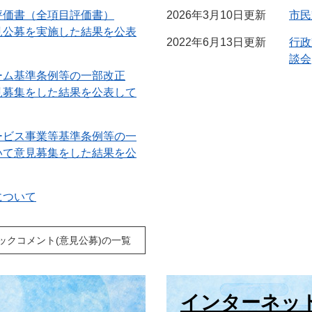
評価書（全項目評価書）
2026年3月10日更新
市民
見公募を実施した結果を公表
2022年6月13日更新
行政
談会
ーム基準条例等の一部改正
見募集をした結果を公表して
ービス事業等基準条例等の一
いて意見募集をした結果を公
について
ックコメント(意見公募)の一覧
インターネッ