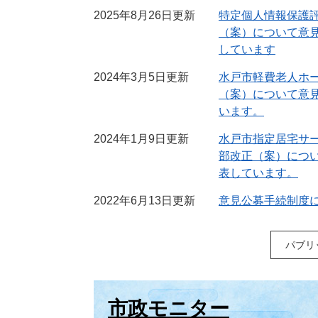
2025年8月26日更新
特定個人情報保護
（案）について意
しています
2024年3月5日更新
水戸市軽費老人ホ
（案）について意
います。
2024年1月9日更新
水戸市指定居宅サ
部改正（案）につ
表しています。
2022年6月13日更新
意見公募手続制度
パブリ
市政モニター