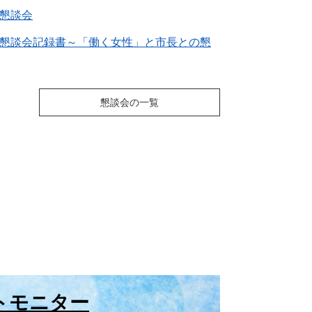
懇談会
懇談会記録書～「働く女性」と市長との懇
懇談会の一覧
トモニター