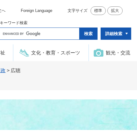
文へ
Foreign Language
文字サイズ
標準
拡大
キーワード検索
G
詳細検索
o
o
g
l
福祉
文化・教育・スポーツ
観光・交流
e
カ
ス
タ
市政
>
広聴
ム
検
索