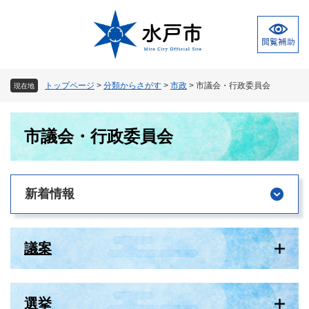
ペ
メ
ー
ニ
ジ
ュ
の
ー
先
を
頭
飛
トップページ
>
分類からさがす
>
市政
>
市議会・行政委員会
現在地
で
ば
す
し
本
。
て
市議会・行政委員会
文
本
文
へ
新着情報
議案
選挙