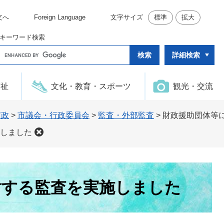
文へ
Foreign Language
文字サイズ
標準
拡大
キーワード検索
G
詳細検索
o
o
g
l
福祉
文化・教育・スポーツ
観光・交流
e
カ
ス
タ
市政
>
市議会・行政委員会
>
監査・外部監査
>
財政援助団体等
ム
検
しました
索
対する監査を実施しました