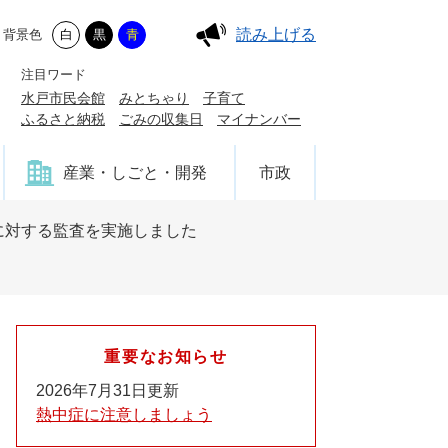
読み上げる
背景色
白
黒
青
注目ワード
水戸市民会館
みとちゃり
子育て
ふるさと納税
ごみの収集日
マイナンバー
産業・しごと・開発
市政
に対する監査を実施しました
重要なお知らせ
2026年7月31日更新
熱中症に注意しましょう