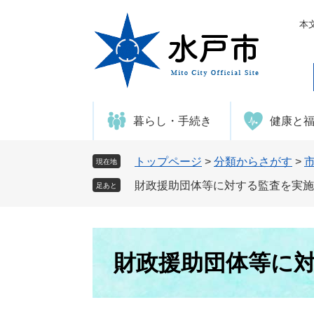
ペ
メ
ー
ニ
本
ジ
ュ
の
ー
先
を
頭
飛
で
ば
暮らし・手続き
健康と
す
し
。
て
本
トップページ
>
分類からさがす
>
現在地
文
財政援助団体等に対する監査を実施
足あと
へ
本
文
財政援助団体等に