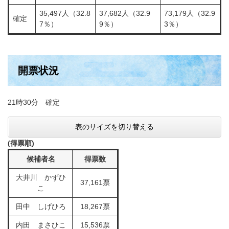
35,497人（32.8
37,682人（32.9
73,179人（32.9
確定
7％）
9％）
3％）
開票状況
21時30分 確定
表のサイズを切り替える
(得票順)
候補者名
得票数
大井川 かずひ
37,161票
こ
田中 しげひろ
18,267票
内田 まさひこ
15,536票