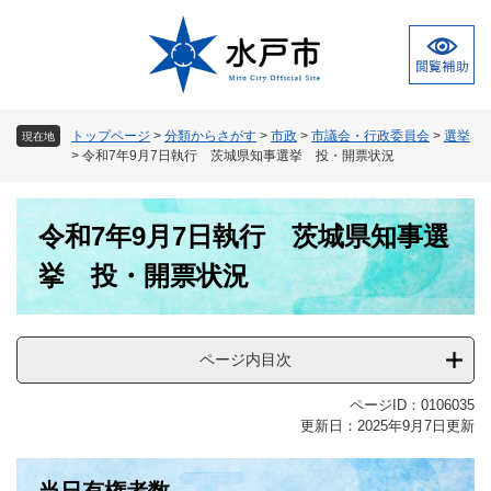
ペ
メ
ー
ニ
ジ
ュ
の
ー
先
を
頭
飛
トップページ
>
分類からさがす
>
市政
>
市議会・行政委員会
>
選挙
現在地
で
ば
>
令和7年9月7日執行 茨城県知事選挙 投・開票状況
す
し
。
て
本
本
令和7年9月7日執行 茨城県知事選
文
文
へ
挙 投・開票状況
ページ内目次
ページID：0106035
更新日：2025年9月7日更新