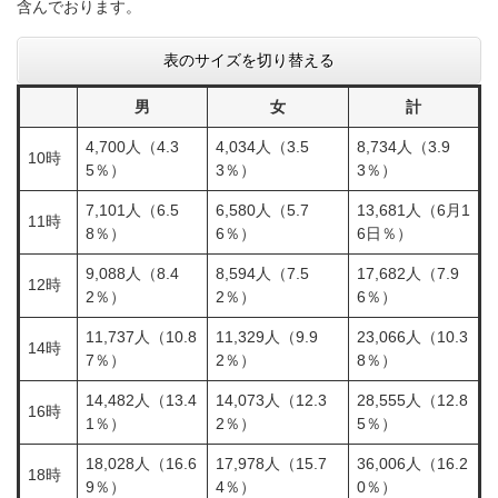
含んでおります。
表のサイズを切り替える
男
女
計
4,700人（4.3
4,034人（3.5
8,734人（3.9
10時
5％）
3％）
3％）
7,101人（6.5
6,580人（5.7
13,681人（6月1
11時
8％）
6％）
6日％）
9,088人（8.4
8,594人（7.5
17,682人（7.9
12時
2％）
2％）
6％）
11,737人（10.8
11,329人（9.9
23,066人（10.3
14時
7％）
2％）
8％）
14,482人（13.4
14,073人（12.3
28,555人（12.8
16時
1％）
2％）
5％）
18,028人（16.6
17,978人（15.7
36,006人（16.2
18時
9％）
4％）
0％）