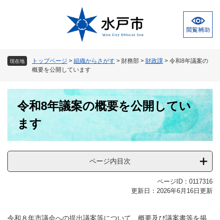
ペ
メ
ー
ニ
ジ
ュ
の
ー
先
を
頭
飛
トップページ
>
組織からさがす
>
財務部
>
財政課
>
令和8年議案の
現在地
で
ば
概要を公開しています
す
し
。
て
本
本
令和8年議案の概要を公開してい
文
文
へ
ます
ページ内目次
ページID：0117316
更新日：2026年6月16日更新
令和８年市議会への提出議案等について、概要及び議案書等を掲