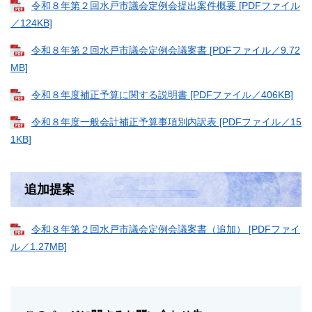
令和８年第２回水戸市議会定例会提出案件概要 [PDFファイル
／124KB]
令和８年第２回水戸市議会定例会議案書 [PDFファイル／9.72
MB]
令和８年度補正予算に関する説明書 [PDFファイル／406KB]
令和８年度一般会計補正予算事項別内訳表 [PDFファイル／15
1KB]
追加提案
令和８年第２回水戸市議会定例会議案書（追加） [PDFファイ
ル／1.27MB]