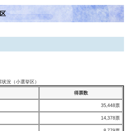
区
票状況（小選挙区）
得票数
35,448票
14,378票
8,779票