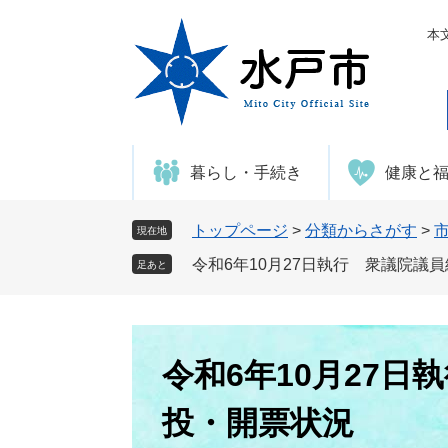
ペ
メ
ー
ニ
本
ジ
ュ
の
ー
先
を
頭
飛
で
ば
暮らし・手続き
健康と
す
し
。
て
本
トップページ
>
分類からさがす
>
現在地
文
令和6年10月27日執行 衆議院議
足あと
へ
本
文
令和6年10月27
投・開票状況