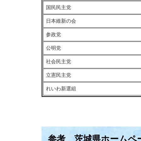
国民民主党
日本維新の会
参政党
公明党
社会民主党
立憲民主党
れいわ新選組
参考 茨城県ホームペ