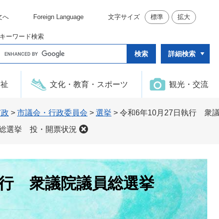
文へ
Foreign Language
文字サイズ
標準
拡大
キーワード検索
G
詳細検索
o
o
g
l
福祉
文化・教育・スポーツ
観光・交流
e
カ
ス
タ
市政
>
市議会・行政委員会
>
選挙
>
令和6年10月27日執行 
ム
検
員総選挙 投・開票状況
索
日執行 衆議院議員総選挙