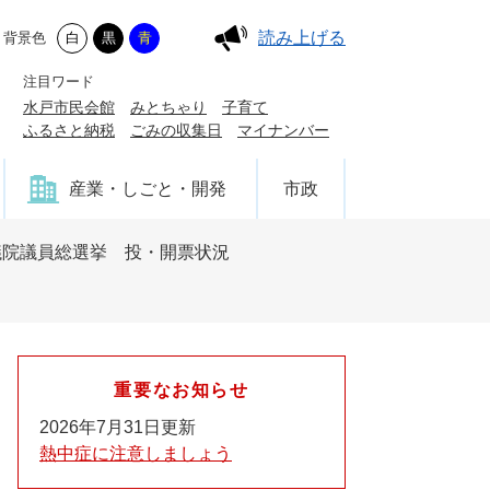
読み上げる
背景色
白
黒
青
注目ワード
水戸市民会館
みとちゃり
子育て
ふるさと納税
ごみの収集日
マイナンバー
産業・しごと・開発
市政
衆議院議員総選挙 投・開票状況
重要なお知らせ
2026年7月31日更新
熱中症に注意しましょう