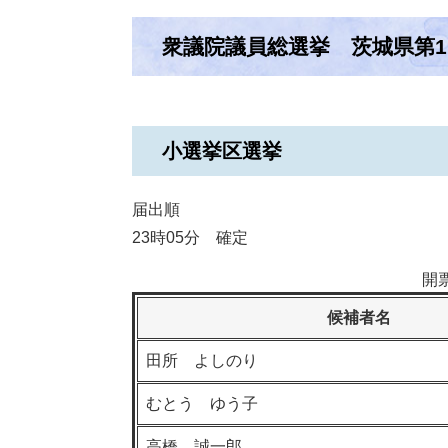
衆議院議員総選挙 茨城県第1
小選挙区選挙
届出順
23時05分 確定
開
候補者名
田所 よしのり
むとう ゆう子
高橋 誠一郎