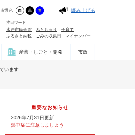
読み上げる
背景色
白
黒
青
注目ワード
水戸市民会館
みとちゃり
子育て
ふるさと納税
ごみの収集日
マイナンバー
産業・しごと・開発
市政
ています
重要なお知らせ
2026年7月31日更新
熱中症に注意しましょう