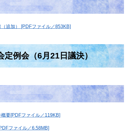
加） [PDFファイル／853KB]
会定例会（6月21日議決）
要[PDFファイル／119KB]
Fファイル／6.58MB]