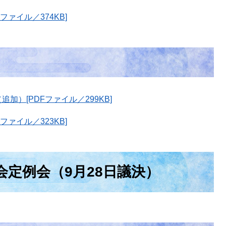
ァイル／374KB]
加）[PDFファイル／299KB]
ァイル／323KB]
会定例会（9月28日議決）