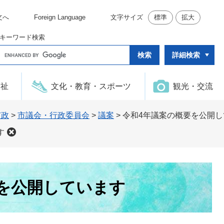
文へ
Foreign Language
文字サイズ
標準
拡大
キーワード検索
G
詳細検索
o
o
g
l
福祉
文化・教育・スポーツ
観光・交流
e
カ
ス
タ
市政
>
市議会・行政委員会
>
議案
>
令和4年議案の概要を公開し
ム
検
す
索
を公開しています