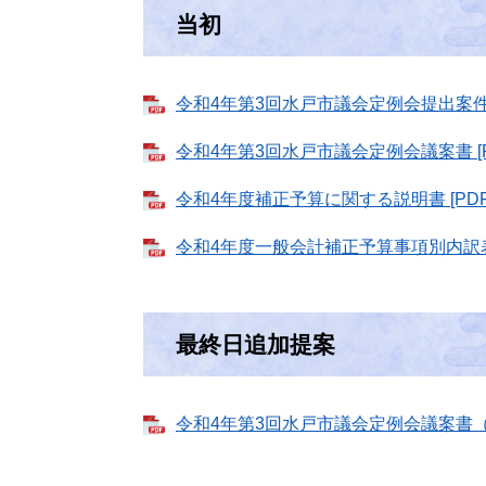
当初
令和4年第3回水戸市議会定例会提出案件概要
令和4年第3回水戸市議会定例会議案書 [PD
令和4年度補正予算に関する説明書 [PDF
令和4年度一般会計補正予算事項別内訳表 [
最終日追加提案
令和4年第3回水戸市議会定例会議案書（追加