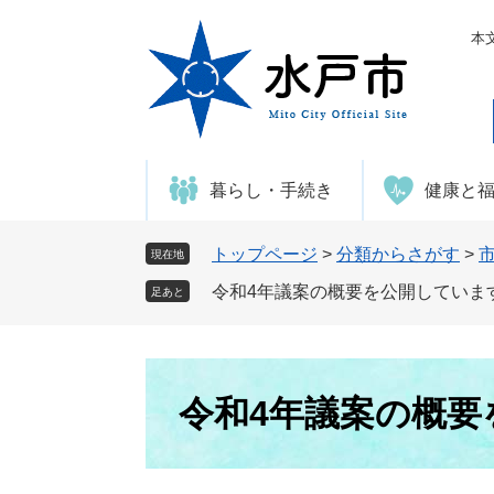
ペ
メ
ー
ニ
本
ジ
ュ
の
ー
先
を
頭
飛
で
ば
暮らし・手続き
健康と
す
し
。
て
本
トップページ
>
分類からさがす
>
現在地
文
令和4年議案の概要を公開していま
足あと
へ
本
文
令和4年議案の概要