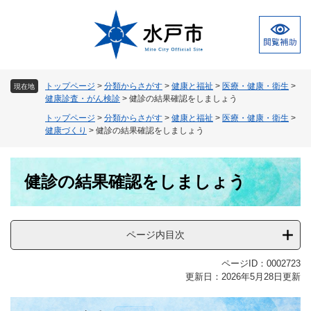
ペ
メ
ー
ニ
ジ
ュ
の
ー
先
を
頭
飛
トップページ
>
分類からさがす
>
健康と福祉
>
医療・健康・衛生
>
現在地
で
ば
健康診査・がん検診
>
健診の結果確認をしましょう
す
し
トップページ
>
分類からさがす
>
健康と福祉
>
医療・健康・衛生
>
。
て
健康づくり
>
健診の結果確認をしましょう
本
文
本
へ
健診の結果確認をしましょう
文
ページ内目次
ページID：0002723
更新日：2026年5月28日更新