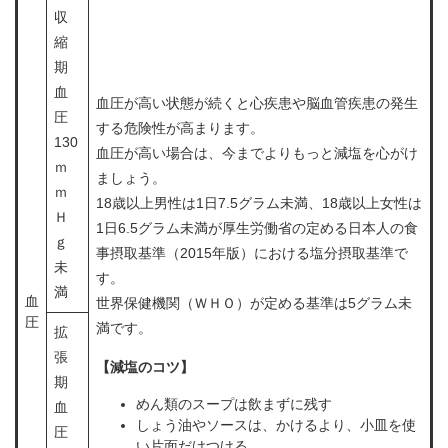
収
縮
期
血
血圧が高い状態が続くと心疾患や脳血管疾患の発生
圧
する危険性が高まります。
130
血圧が高い場合は、今までよりもっと減塩を心がけ
ｍ
ましょう。
ｍ
18歳以上男性は1日7.5グラム未満、18歳以上女性は
Ｈ
1日6.5グラム未満が厚生労働省の定める日本人の食
ｇ
事摂取基準（2015年版）における塩分摂取基準で
未
す。
満
血
世界保健機関（ＷＨＯ）が定める基準は5グラム未
圧
満です。
拡
張
【減塩のコツ】
期
めん類のスープは飲まずに残す
血
しょう油やソースは、かけるより、小皿を使
圧
い片面だけつける