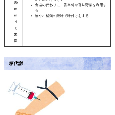
85
食塩の代わりに、香辛料や香味野菜を利用す
ｍ
る
ｍ
酢や柑橘類の酸味で味付けをする
Ｈ
ｇ
未
満
糖代謝