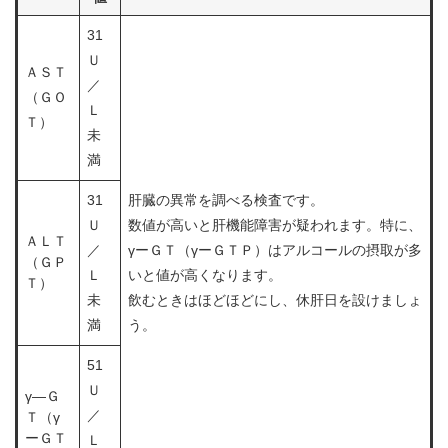
31
Ｕ
ＡＳＴ
／
（ＧＯ
Ｌ
Ｔ）
未
満
31
肝臓の異常を調べる検査です。
Ｕ
数値が高いと肝機能障害が疑われます。特に、
ＡＬＴ
／
γーＧＴ（γーＧＴＰ）はアルコールの摂取が多
（ＧＰ
Ｌ
いと値が高くなります。
Ｔ）
未
飲むときはほどほどにし、休肝日を設けましょ
満
う。
51
Ｕ
γ―Ｇ
／
Ｔ（γ
ーＧＴ
Ｌ