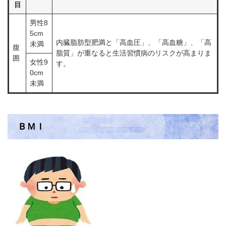
目
男性8
5cm
内臓脂肪型肥満と「高血圧」、「高血糖」、「高
未満
腹
脂質」が重なると生活習慣病のリスクが高まりま
囲
女性9
す。
0cm
未満
ＢＭＩ