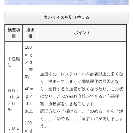
表のサイズを切り替える
検査項
適正
ポイント
目
値
150
ｍｇ
中性脂
／ｄ
肪
Ｌ未
血液中のコレステロールが必要以上に多くな
満
り、溜まってしまうと動脈硬化の原因とな
40ｍ
り、進行すると血管が狭くなったり、こぶ状
ＨＤＬ
ｇ／
になり、こぶが破れ血栓ができると心筋梗
コレス
テロー
ｄＬ
塞、脳梗塞を引き起こします。
ル
以上
調理方法を「揚げる」、「炒める」から「焼
く」、「ゆでる」、「蒸す」に変更しましょ
120
う。
ＬＤＬ
ｍｇ