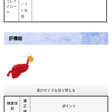
コレス
／ｄ
テロー
Ｌ未
ル
満
肝機能
表のサイズを切り替える
適
検査項
正
ポイント
目
値