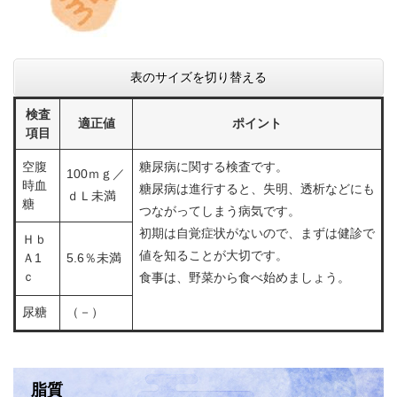
表のサイズを切り替える
検査
適正値
ポイント
項目
空腹
糖尿病に関する検査です。
100ｍｇ／
時血
糖尿病は進行すると、失明、透析などにも
ｄＬ未満
糖
つながってしまう病気です。
初期は自覚症状がないので、まずは健診で
Ｈｂ
値を知ることが大切です。
Ａ1
5.6％未満
ｃ
食事は、野菜から食べ始めましょう。
尿糖
（－）
脂質