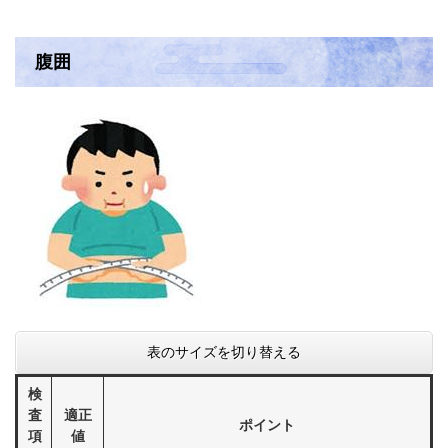
腹囲
表のサイズを切り替える
検
査
適正
ポイント
項
値