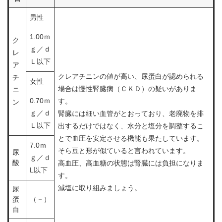
男性
1.00ｍ
ク
ｇ／ｄ
レ
Ｌ以下
ア
クレアチニンの値が高い、尿蛋白が認められる
チ
女性
場合は慢性腎臓病（ＣＫＤ）の疑いがありま
ニ
0.70ｍ
す。
ン
ｇ／ｄ
腎臓には細い血管がとおっており、老廃物を排
Ｌ以下
出するだけではなく、水分と塩分を調整するこ
とで血圧を安定させる機能も果たしています。
7.0ｍ
そら豆と形が似ていると言われています。
尿
ｇ／ｄ
酸
高血圧、高血糖の状態は腎臓には負担になりま
L以下
す。
減塩に取り組みましょう。
尿
蛋
（－）
白