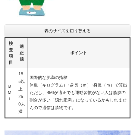
表のサイズを切り替える
検
適
査
正
ポイント
項
値
目
18.
国際的な肥満の指標
5以
体重（キログラム）÷身長（ｍ）÷身長（ｍ）で算出
Ｂ
上
Ｍ
ただし、BMIが適正でも運動習慣がない人は脂肪の
25.
Ｉ
割合が多い「隠れ肥満」になっているかもしれませ
0未
んので過信は禁物です。
満