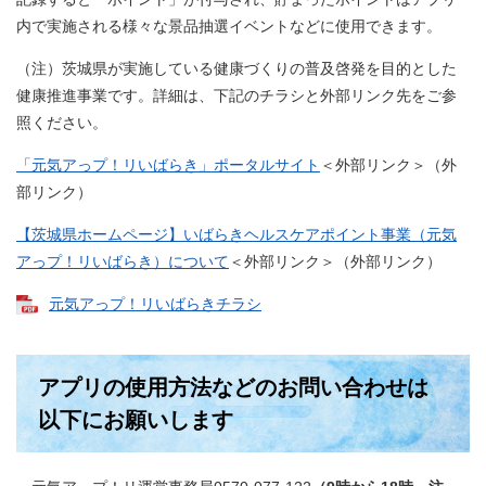
内で実施される様々な景品抽選イベントなどに使用できます。
（注）茨城県が実施している健康づくりの普及啓発を目的とした
健康推進事業です。詳細は、下記のチラシと外部リンク先をご参
照ください。
「元気アっプ！リいばらき」ポータルサイト
＜外部リンク＞
（外
部リンク）
【茨城県ホームページ】いばらきヘルスケアポイント事業（元気
アっプ！リいばらき）について
＜外部リンク＞
（外部リンク）
元気アっプ！リいばらきチラシ
アプリの使用方法などのお問い合わせは
以下にお願いします