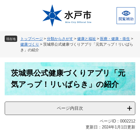
ペ
メ
ー
ニ
ジ
ュ
の
ー
先
を
頭
飛
トップページ
>
分類からさがす
>
健康と福祉
>
医療・健康・衛生
>
現在地
で
ば
健康づくり
>
茨城県公式健康づくりアプリ「元気アっプ！リいばら
す
し
き」の紹介
。
て
本
本
文
茨城県公式健康づくりアプリ「元
文
へ
気アっプ！リいばらき」の紹介
ページ内目次
ページID：0002212
更新日：2024年1月1日更新