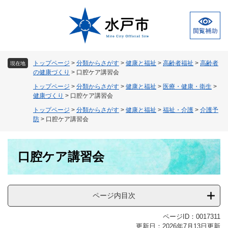
ペ
メ
ー
ニ
ジ
ュ
の
ー
先
を
頭
飛
トップページ
>
分類からさがす
>
健康と福祉
>
高齢者福祉
>
高齢者
現在地
で
ば
の健康づくり
>
口腔ケア講習会
す
し
トップページ
>
分類からさがす
>
健康と福祉
>
医療・健康・衛生
>
。
て
健康づくり
>
口腔ケア講習会
本
トップページ
>
分類からさがす
>
健康と福祉
>
福祉・介護
>
介護予
文
防
>
口腔ケア講習会
へ
本
口腔ケア講習会
文
ページ内目次
ページID：0017311
更新日：2026年7月13日更新