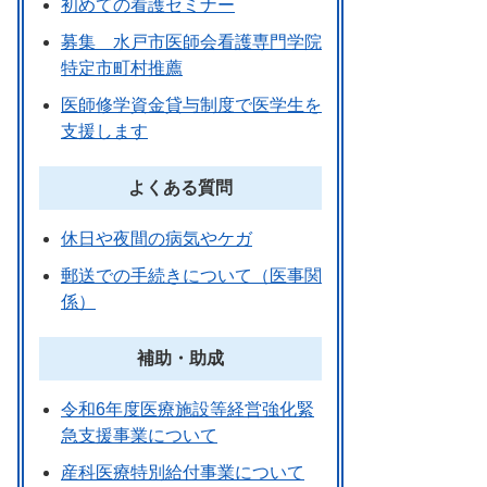
初めての看護セミナー
募集 水戸市医師会看護専門学院
特定市町村推薦
医師修学資金貸与制度で医学生を
支援します
よくある質問
休日や夜間の病気やケガ
郵送での手続きについて（医事関
係）
補助・助成
令和6年度医療施設等経営強化緊
急支援事業について
産科医療特別給付事業について