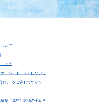
について
知
ましょう
（オーバードーズ）について
「けし」をご存じですか？
覚醒剤（原料）関係の手続き