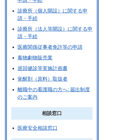
申請・手続
診療所（個人開設）に関する申
請・手続
診療所（法人等開設）に関する申
請・手続
医療関係従事者免許等の申請
毒物劇物販売業
巡回健診等実施計画書
覚醒剤（原料）取扱者
離職中の看護職の方へ: 届出制度
のご案内
相談窓口
医療安全相談窓口