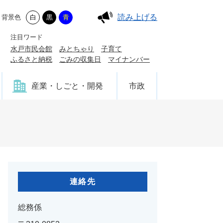
読み上げる
背景色
白
黒
青
注目ワード
水戸市民会館
みとちゃり
子育て
ふるさと納税
ごみの収集日
マイナンバー
産業・しごと・開発
市政
連絡先
総務係