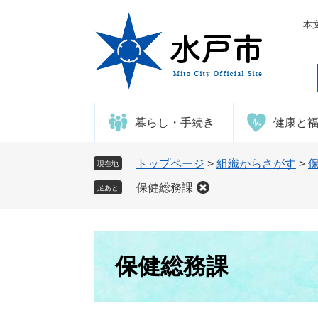
ペ
メ
ー
ニ
本
ジ
ュ
の
ー
先
を
頭
飛
で
ば
暮らし・手続き
健康と
す
し
。
て
本
トップページ
>
組織からさがす
>
現在地
文
保健総務課
足あと
へ
本
文
保健総務課