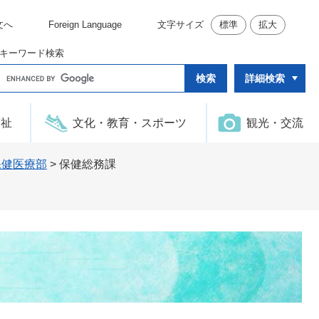
文へ
Foreign Language
文字サイズ
標準
拡大
キーワード検索
G
詳細検索
o
o
g
l
福祉
文化・教育・スポーツ
観光・交流
e
カ
ス
タ
保健医療部
>
保健総務課
ム
検
索