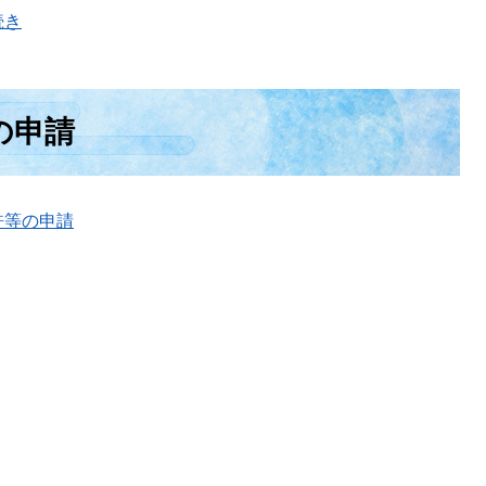
続き
の申請
許等の申請