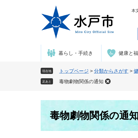
ペ
メ
ー
ニ
本
ジ
ュ
の
ー
先
を
頭
飛
で
ば
暮らし・手続き
健康と
す
し
。
て
本
トップページ
>
分類からさがす
>
現在地
文
毒物劇物関係の通知
足あと
へ
本
文
毒物劇物関係の通