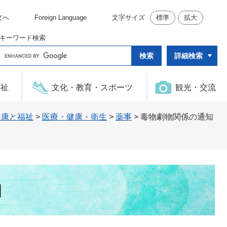
文へ
Foreign Language
文字サイズ
標準
拡大
キーワード検索
G
詳細検索
o
o
g
l
福祉
文化・教育・スポーツ
観光・交流
e
カ
ス
タ
健康と福祉
>
医療・健康・衛生
>
薬事
>
毒物劇物関係の通知
ム
検
索
知