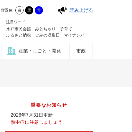
読み上げる
背景色
白
黒
青
注目ワード
水戸市民会館
みとちゃり
子育て
ふるさと納税
ごみの収集日
マイナンバー
産業・しごと・開発
市政
重要なお知らせ
2026年7月31日更新
熱中症に注意しましょう