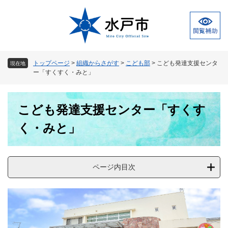
ペ
メ
ー
ニ
ジ
ュ
の
ー
先
を
頭
飛
トップページ
>
組織からさがす
>
こども部
>
こども発達支援センタ
現在地
で
ば
ー「すくすく・みと」
す
し
。
て
本
本
こども発達支援センター「すくす
文
文
へ
く・みと」
ページ内目次