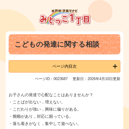
ペ
メ
ー
ニ
ジ
ュ
の
ー
先
を
頭
飛
本
で
ば
こどもの発達に関する相談
文
す
し
。
て
本
文
ページ内目次
へ
ページID：0023687
更新日：2026年4月10日更新
お子さんの発達で心配なことはありませんか？​
・ことばが出ない，増えない。
・こだわりが強い，興味に偏りがある。
・癇癪があり，対応に困っている。
・落ち着きがなく，集中して遊べない。