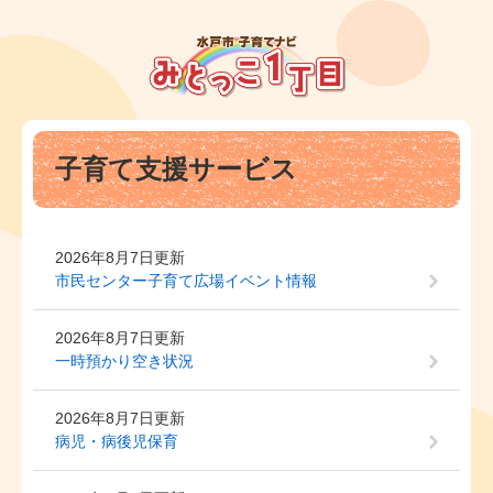
ペ
メ
ー
ニ
ジ
ュ
の
ー
先
を
頭
飛
本
で
ば
子育て支援サービス
文
す
し
。
て
本
文
2026年8月7日更新
へ
市民センター子育て広場イベント情報
2026年8月7日更新
一時預かり空き状況
2026年8月7日更新
病児・病後児保育