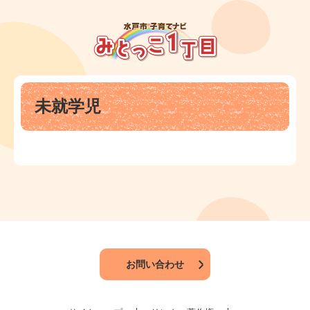
ペ
メ
ー
ニ
ジ
ュ
の
ー
先
を
頭
飛
本
で
ば
未就学児
文
す
し
。
て
本
文
へ
お問い合わせ