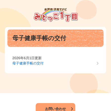
ペ
メ
ー
ニ
ジ
ュ
の
ー
先
を
頭
飛
本
で
ば
母子健康手帳の交付
文
す
し
。
て
本
文
2026年6月1日更新
へ
母子健康手帳の交付
お問い合わせ