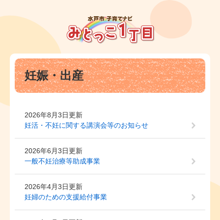
ペ
メ
ー
ニ
ジ
ュ
の
ー
先
を
頭
飛
本
で
ば
妊娠・出産
文
す
し
。
て
本
文
2026年8月3日更新
へ
妊活・不妊に関する講演会等のお知らせ
2026年6月3日更新
一般不妊治療等助成事業
2026年4月3日更新
妊婦のための支援給付事業