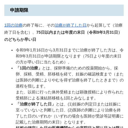
申請期限
1回の治療
の終了毎に、その
治療が終了した日
から起算して（治療
終了日を含む）、
75日以内または年度の末日（令和9年3月31日）
のどちらか早い日
令和9年1月16日から3月31日までに治療が終了した方は、令
和9年3月31日が申請期限となります（75日より年度の末日
の方が早い日に当たるため）。
「1回の治療」
とは、採卵準備のための投薬開始から、採
卵、採精、受精、胚移植を経て、妊娠の確認検査まで（また
は医師の判断によりやむを得ず治療を終了したときまで）の
過程を指します。
また、以前に行った体外受精または顕微授精により作られた
受精胚による凍結胚移植も1回とみなします。
「治療が終了した日」
とは、(1)妊娠の判定日または妊娠に
至っていないと判断した日、(2)医師の判断により治療を終
了した日のいずれか（いずれの場合も医師が受診等証明書に
記載した治療期間の末日）となります。