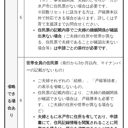
（※）、事実婚関係、夫婦のどちらか一方が
水戸市に住民票がない場合は必要です。
※回数リセットに該当する方は、戸籍謄本以
5
外で対応できる場合があります。詳しくは子
育て支援課までお問合せください。
住民票の記載内容でご夫婦の婚姻関係が確認
出来ない場合
（ご夫婦の住所や世帯が異な
る、住民票で夫婦であることが確認出来ない
場合等）
は申請ごとの添付が必要です
。
世帯全員の住民票
（発行から3か月以内、マイナンバ
ーの記載がないもの）
ご夫婦それぞれの「続柄」 、「戸籍筆頭者」
省略
の表示を省略しないもの。
住民票の記載内容により、ご夫婦の婚姻関係
でき
が確認できない場合は、戸籍謄本も必要で
6
る場
す。（ご夫婦の住所や世帯が異なる場合な
合あ
ど）
り
夫婦ともに水戸市に住所を有しており、申請
書にて、住民記録情報を閲覧されることに同