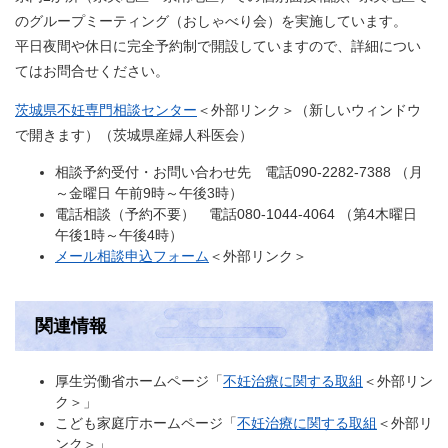
のグループミーティング（おしゃべり会）を実施しています。
平日夜間や休日に完全予約制で開設していますので、詳細につい
てはお問合せください。
茨城県不妊専門相談センター
＜外部リンク＞
（新しいウィンドウ
で開きます）（茨城県産婦人科医会）
相談予約受付・お問い合わせ先 電話090-2282-7388 （月
～金曜日 午前9時～午後3時）
電話相談（予約不要） 電話080-1044-4064 （第4木曜日
午後1時～午後4時）
メール相談申込フォーム
＜外部リンク＞
関連情報
厚生労働省ホームページ「
不妊治療に関する取組
＜外部リン
ク＞
」
こども家庭庁ホームページ「
不妊治療に関する取組
＜外部リ
ンク＞
」