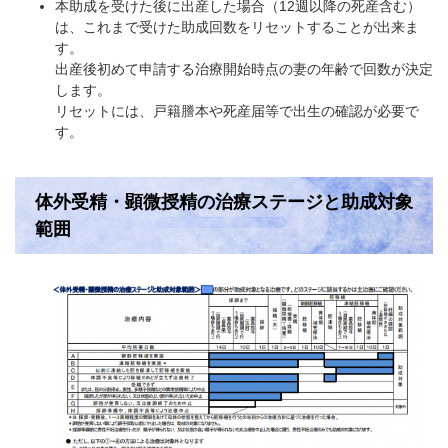
本助成を受けた後に出産した場合（12週以降の死産含む）
は、これまで受けた助成回数をリセットすることが出来ま
す。
出産後初めて申請する治療開始時点の妻の年齢で回数が決定
します。
リセットには、戸籍謄本や死産届等で出生の確認が必要で
す。
体外受精・顕微授精の治療ステージと助成対象
範囲