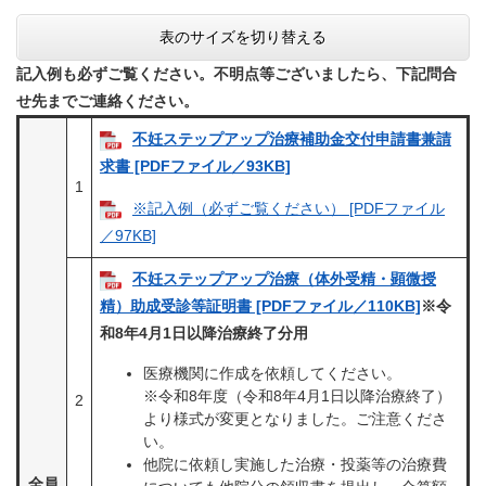
表のサイズを切り替える
記入例も必ずご覧ください。不明点等ございましたら、下記問合
せ先までご連絡ください。
不妊ステップアップ治療補助金交付申請書兼請
求書 [PDFファイル／93KB]
1
※記入例（必ずご覧ください） [PDFファイル
／97KB]
不妊ステップアップ治療（体外受精・顕微授
精）助成受診等証明書 [PDFファイル／110KB]
※令
和8年4月1日以降治療終了分用
医療機関に作成を依頼してください。
※令和8年度（令和8年4月1日以降治療終了）
2
より様式が変更となりました。ご注意くださ
い。
他院に依頼し実施した治療・投薬等の治療費
全員