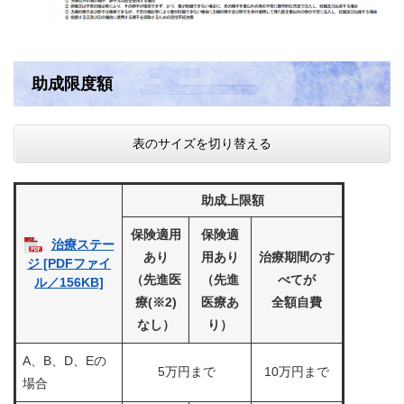
助成限度額
表のサイズを切り替える
助成上限額
保険適用
保険適
治療ステー
あり
用あり
治療期間のす
ジ [PDFファイ
（先進医
（先進
べてが
ル／156KB]
療(※2)
医療あ
全額自費
なし）
り）
A、B、D、Eの
5万円まで
10万円まで
場合