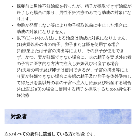
採卵前に男性不妊治療を行ったが、精子が採取できず治療が
終了した場合に限り、男性不妊治療のみでも助成の対象にな
ります。
卵胞が発育しない等により卵子採取以前に中止した場合は、
助成の対象になりません。
以下(1)～(4)の方法による治療は助成の対象になりません。
(1)夫婦以外の者の精子、卵子または胚を使用する場合
(2)卵巣または子宮の摘出等により、その卵子が使用でき
ず、かつ、妻が妊娠できない場合に、夫の精子を妻以外の者
の子宮に医学的な方法で注入し妊娠及び出産する場合
(3)夫婦の精子及び卵子は使用できるが、子宮の摘出等によ
り妻が妊娠できない場合に夫婦の精子及び卵子を体外受精し
て得た胚を妻以外の者の子宮へ注入し妊娠及び出産する場合
(4)上記(2)(3)の場合に使用する精子を採取するための男性不
妊治療
対象者
次の
すべての要件に該当している方
が対象です。