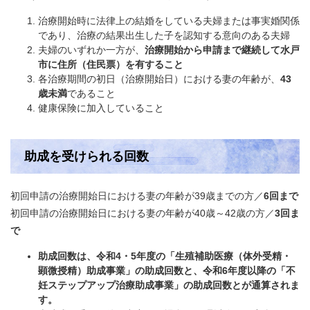
治療開始時に法律上の結婚をしている夫婦または事実婚関係
であり、治療の結果出生した子を認知する意向のある夫婦
夫婦のいずれか一方が、
治療開始から申請まで継続して水戸
市に住所（住民票）を有すること
各治療期間の初日（治療開始日）における妻の年齢が、
43
歳未満
であること
健康保険に加入していること
助成を受けられる回数
初回申請の治療開始日における妻の年齢が39歳までの方／
6回まで
​初回申請の治療開始日における妻の年齢が40歳～42歳の方／
3回ま
で
助成回数は、令和4・5年度の「生殖補助医療（体外受精・
顕微授精）助成事業」の助成回数と、令和6年度以降の「不
妊ステップアップ治療助成事業」の助成回数とが通算されま
す。