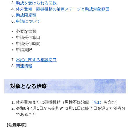
助成を受けられる回数
体外受精・顕微授精の治療ステージと助成対象範囲
助成限度額
申請について
必要な書類
申請受付窓口
申請受付時間
申請期限
不妊に関する相談窓口
関連情報
対象となる治療
体外受精または顕微授精（男性不妊治療
（※1）
も含む）
令和8年4月1日から令和9年3月31日に終了日を迎えた治療分
であること
【注意事項】