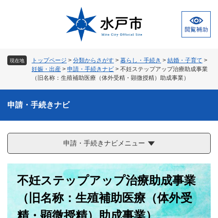
ペ
メ
ー
ニ
ジ
ュ
の
ー
先
を
頭
飛
トップページ
>
分類からさがす
>
暮らし・手続き
>
結婚・子育て
>
現在地
で
ば
妊娠・出産
>
申請・手続きナビ
>
不妊ステップアップ治療助成事業
す
し
（旧名称：生殖補助医療（体外受精・顕微授精）助成事業）
。
て
本
申請・手続きナビ
文
へ
申請・手続きナビメニュー
本
不妊ステップアップ治療助成事業
文
（旧名称：生殖補助医療（体外受
精・顕微授精）助成事業）