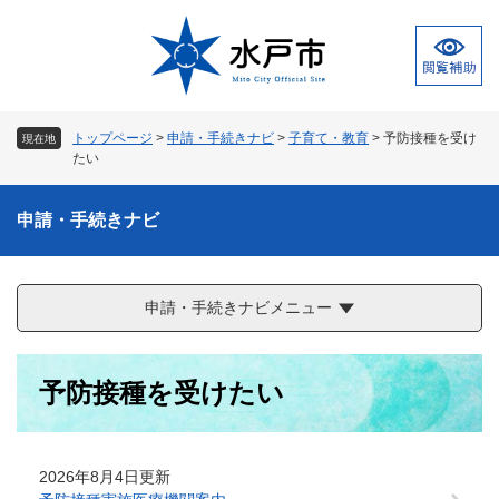
ペ
メ
ー
ニ
ジ
ュ
の
ー
先
を
頭
飛
トップページ
>
申請・手続きナビ
>
子育て・教育
>
予防接種を受け
現在地
で
ば
たい
す
し
。
て
申請・手続きナビ
本
文
へ
申請・手続きナビメニュー
本
予防接種を受けたい
文
2026年8月4日更新