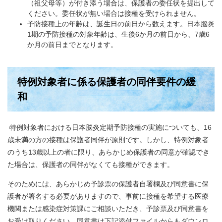
（祖父母等）が付き添う場合は、保護者の委任状を提出して
ください。委任状が無い場合は接種を受けられません。
予防接種上の年齢は、誕生日の前日から数えます。日本脳炎
1期の予防接種の対象年齢は、生後6か月の前日から、7歳6
か月の前日までとなります。
特例対象者に係る保護者の同伴要件の緩
和
特例対象者における日本脳炎定期予防接種の実施についても、16
歳未満の方の接種は保護者同伴が原則です。しかし、特例対象者
のうち13歳以上の者に限り、あらかじめ保護者の同意が確認でき
た場合は、保護者の同伴がなくても接種ができます。
そのためには、あらかじめ予診票の保護者自署欄及び同意書に保
護者が署名する必要がありますので、事前に接種を希望する医療
機関または感染症対策課にご相談いただき、予診票及び同意書を
お受け取りください。同意書は下記添付ファイルからもダウンロ