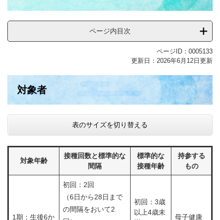
ページ内目次
ページID：0005133
更新日：2026年6月12日更新
対象者
表のサイズを切り替える
接種回数と標準的な
標準的な
持参する
対象年齢
間隔
接種年齢
もの
初回：2回
（6日から28日まで
初回：3歳
の間隔をおいて2
以上4歳未
1期：生後6か
母子健康