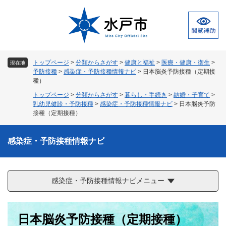
ペ
メ
ー
ニ
ジ
ュ
の
ー
先
を
頭
飛
トップページ
>
分類からさがす
>
健康と福祉
>
医療・健康・衛生
>
現在地
で
ば
予防接種
>
感染症・予防接種情報ナビ
>
日本脳炎予防接種（定期接
す
し
種）
。
て
トップページ
>
分類からさがす
>
暮らし・手続き
>
結婚・子育て
>
本
乳幼児健診・予防接種
>
感染症・予防接種情報ナビ
>
日本脳炎予防
文
接種（定期接種）
へ
感染症・予防接種情報ナビ
感染症・予防接種情報ナビメニュー
本
日本脳炎予防接種（定期接種）
文