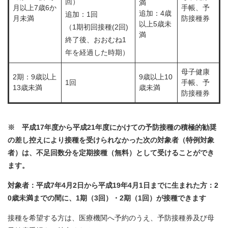
回）
満
月以上7歳6か
手帳、予
追加：4歳
追加：1回
月未満
防接種券
以上5歳未
（1期初回接種(2回)
満
終了後、おおむね1
年を経過した時期）
母子健康
2期：9歳以上
9歳以上10
1回
手帳、予
13歳未満
歳未満
防接種券
※ 平成17年度から平成21年度にかけての予防接種の積極的勧奨
の差し控えにより接種を受けられなかった次の対象者（特例対象
者）は、不足回数分を定期接種（無料）として受けることができ
ます。
対象者：平成7年4月2日から平成19年4月1日までに生まれた方：2
0歳未満までの間に、1期（3回）・2期（1回）が接種できます
接種を希望する方は、医療機関へ予約のうえ、予防接種券及び母