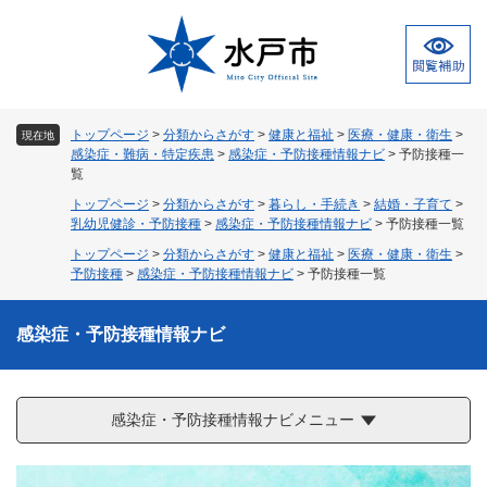
ペ
メ
ー
ニ
ジ
ュ
の
ー
先
を
頭
飛
トップページ
>
分類からさがす
>
健康と福祉
>
医療・健康・衛生
>
現在地
で
ば
感染症・難病・特定疾患
>
感染症・予防接種情報ナビ
>
予防接種一
す
し
覧
。
て
トップページ
>
分類からさがす
>
暮らし・手続き
>
結婚・子育て
>
本
乳幼児健診・予防接種
>
感染症・予防接種情報ナビ
>
予防接種一覧
文
トップページ
>
分類からさがす
>
健康と福祉
>
医療・健康・衛生
>
へ
予防接種
>
感染症・予防接種情報ナビ
>
予防接種一覧
感染症・予防接種情報ナビ
感染症・予防接種情報ナビメニュー
本