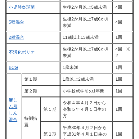
小児肺炎球菌
生後2か月以上5歳未満
4回
生後2か月以上7歳6か月
5種混合
4回
未満
2種混合
11歳以上13歳未満
1回
生後2か月以上7歳6か月
4回 ※
不活化ポリオ
未満
2
BCG
1歳未満
1回
第１期
1歳以上2歳未満
1回
第２期
小学校就学前の1年間
1回
麻し
令和４年４月２日から
ん風
第１期
令和５年４月１日生の
1回
しん
方
特例措
混合
置
平成30年４月２日から
第２期
平成31年４月１日生の
1回