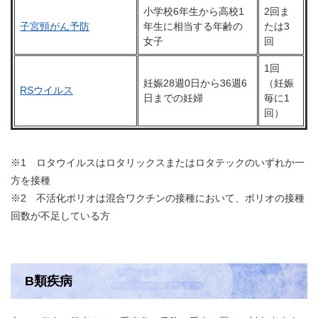
小学校6年生から高校1
2回ま
子宮頸がん予防
年生に相当する年齢の
たは3
女子
回
1回
妊娠28週0日から36週6
（妊娠
RSウイルス
日までの妊婦
毎に1
回）
※1 ロタウイルスはロタリックスまたはロタテックのいずれか一
方を接種
※2 不活化ポリオは混合ワクチンの接種において、ポリオの接種
回数が不足している方
B類疾病