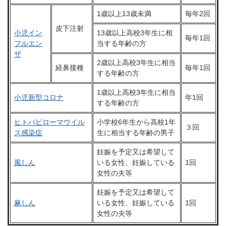
1歳以上13歳未満
毎年2回
皮下注射
小児イン
13歳以上高校3年生に相
毎年1回
フルエン
当する年齢の方
ザ
2歳以上高校3年生に相当
経鼻接種
毎年1回
する年齢の方
1歳以上高校3年生に相当
小児新型コロナ
年1回
する年齢の方
ヒトパピローマウイル
小学校6年生から高校1年
３回
ス感染症
生に相当する年齢の男子
妊娠を予定又は希望して
風しん
いる女性、妊娠している
1回
女性の夫等
妊娠を予定又は希望して
麻しん
いる女性、妊娠している
1回
女性の夫等