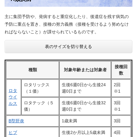
主に集団予防や、発病すると重症化したり、後遺症を残す病気の
予防に重点を置き、接種の努力義務（接種を受けるよう努めなけ
ればならないこと）が課せられているものです。​
表のサイズを切り替える
接種回
種類
対象年齢または対象者
数
ロタリックス
生後6週0日から生後24
2回
ロタ
（１価）
週0日まで
※1
ウイ
ロタテック（５
生後6週0日から生後32
3回
ルス
価）
週0日まで
※1
B型肝炎
1歳未満
3回
ヒブ
生後2か月以上5歳未満
4回