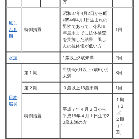
方
昭和37年4月2日から昭
和54年4月1日生まれの
風し
男性であって、令和６
ん５
特例措置
1回
年度末までに抗体検査
期
を実施した結果、風し
んの抗体価が低い方
水痘
1歳以上3歳未満
2回
生後6か月以上7歳6か月
第１期
3回
未満
第２期
９歳以上13歳未満
1回
日本
１期
脳炎
（３
平成７年４月２日から
回）
特例措置
平成19年４月１日生で2
２期
0歳未満の方
（１
回）