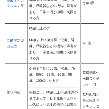
高齢者イン
毎年1回
フルエンザ
臓、呼吸器などの機能に障害が
あり、日常生活が極度に制限さ
れる方
65歳以上の方
60歳以上65歳未満で心臓、腎
高齢者新型
年1回
コロナ
臓、呼吸器などの機能に障害が
あり、日常生活が極度に制限さ
れる方
令和８年度に65歳、70歳、75
乾燥弱毒生
歳、80歳、85歳、90歳、95
水痘ワクチ
歳、100歳になる方
ン：１回
接種当日、60歳以上65歳未満の
帯状疱疹
乾燥組換え
者であって、ヒト免疫不全ウイ
帯状疱疹ワ
ルスにより免疫の機能に日常生
クチン：２