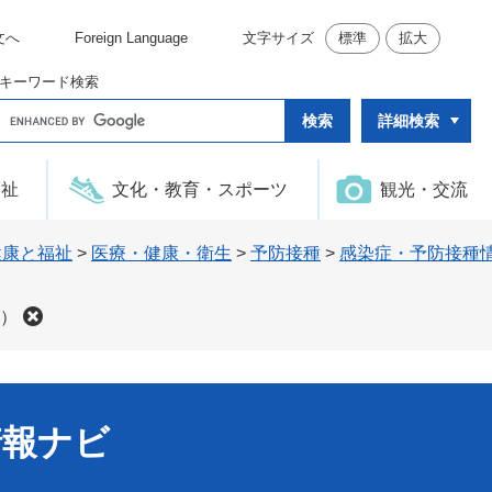
文へ
Foreign Language
文字サイズ
標準
拡大
キーワード検索
G
詳細検索
o
o
g
l
福祉
文化・教育・スポーツ
観光・交流
e
カ
ス
タ
健康と福祉
>
医療・健康・衛生
>
予防接種
>
感染症・予防接種
ム
検
索
）
情報ナビ